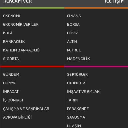
REKLAM VER
İLETİŞİM
EKONOMİ
FİNANS
EKONOMİK VERİLER
BORSA
KOBİ
DÖVİZ
BANKACILIK
ALTIN
KATILIM BANKACILIĞI
PETROL
SİGORTA
MADENCİLİK
GÜNDEM
SEKTÖRLER
DÜNYA
OTOMOTİV
İHRACAT
İNŞAAT VE EMLAK
İŞ DÜNYASI
TARIM
ÇALIŞMA VE SENDİKALAR
PERAKENDE
AVRUPA BİRLİĞİ
SAVUNMA
ULAŞIM