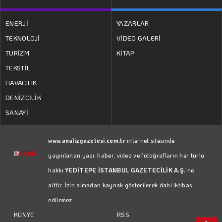
ENERJİ
YAZARLAR
TEKNOLOJİ
VİDEO GALERİ
TURİZM
KİTAP
TEKSTİL
HAVACILIK
DENİZCİLİK
SANAYİ
www.analizgazetesi.com.tr
internet sitesinde
yayınlanan yazı, haber, video ve fotoğrafların her türlü
hakkı
YEDİTEPE İSTANBUL GAZETECİLİK A.Ş.
'ne
aittir. İzin almadan kaynak gösterilerek dahi iktibas
edilemez.
RSS
KÜNYE