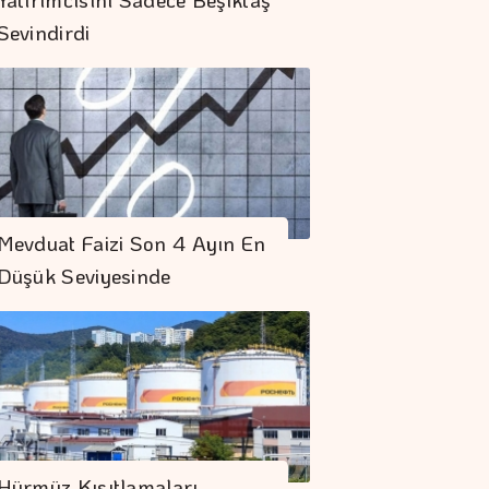
Sevindirdi
Ercan Arda'dan Yeni
Mevduat Faizi Son 4 Ayın En
Tekli...
Düşük Seviyesinde
Boeing 737 MAX
Uçakları İçin "çatlak
Kontrolü" Yapılacak
Doğru Boya Seçimi
Konutun Değerini
Hürmüz Kısıtlamaları
Koruyor