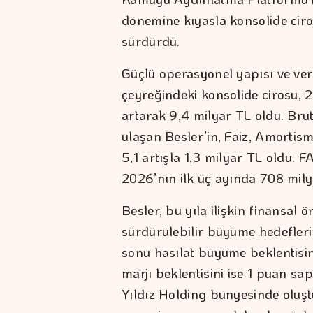
dönemine kıyasla konsolide ciro v
sürdürdü.
Güçlü operasyonel yapısı ve verim
çeyreğindeki konsolide cirosu,
artarak 9,4 milyar TL oldu. Brüt
ulaşan Besler’in, Faiz, Amortis
5,1 artışla 1,3 milyar TL oldu. 
2026’nın ilk üç ayında 708 milyo
Besler, bu yıla ilişkin finansal
sürdürülebilir büyüme hedefleri
sonu hasılat büyüme beklentisi
marjı beklentisini ise 1 puan sa
Yıldız Holding bünyesinde oluş