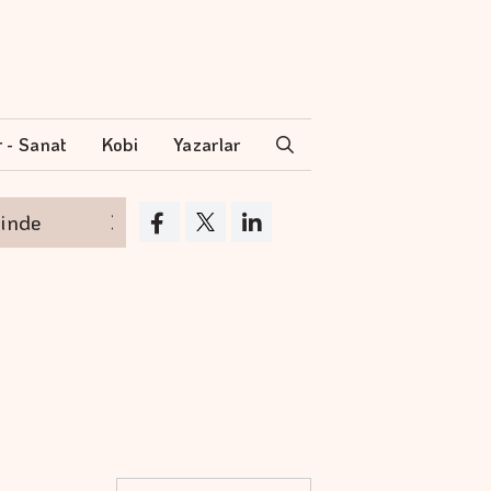
r - Sanat
Kobi
Yazarlar
Borsa günün ilk yarısında değer kaybetti