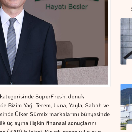
kategorisinde SuperFresh, donuk
inde Bizim Yağ, Terem, Luna, Yayla, Sabah ve
risinde Ülker Sürmix markalarını bünyesinde
lk üç ayına ilişkin finansal sonuçlarını
(KAP) bildirdi. Şirket, geçen yılın aynı