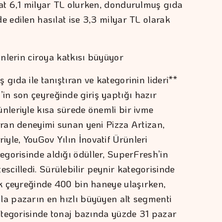
lat 6,1 milyar TL olurken, dondurulmuş gıda
e edilen hasılat ise 3,3 milyar TL olarak
rünlerin ciroya katkısı büyüyor
 gıda ile tanıştıran ve kategorinin lideri**
n son çeyreğinde giriş yaptığı hazır
ünleriyle kısa sürede önemli bir ivme
oran deneyimi sunan yeni Pizza Artizan,
yle, YouGov Yılın İnovatif Ürünleri
gorisinde aldığı ödüller, SuperFresh’in
cilledi. Sürülebilir peynir kategorisinde
ilk çeyreğinde 400 bin haneye ulaşırken,
la pazarın en hızlı büyüyen alt segmenti
kategorisinde tonaj bazında yüzde 31 pazar