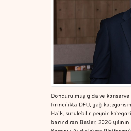
Dondurulmuş gıda ve konserve 
fırıncılıkta DFU, yağ kategoris
Halk, sürülebilir peynir katego
barındıran Besler, 2026 yılının i
Kamuyu Aydınlatma Platformu’na 