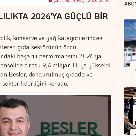
Çarşamba 13 Mayıs 2026 09:56
ABO
LILIKTA 2026'YA GÜÇLÜ BİR
ılık, konserve ve yağ kategorilerindeki
österen gıda sektörünün öncü
lındaki başarılı performansını 2026'ya
 konsolide cirosu 9,4 milyar TL'ye yükseldi.
aşan Besler, dondurulmuş gıdada ve
sektör liderliğini korudu.