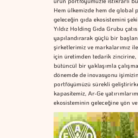
ürün portföyümüzle istikrarlı bü
Hem ülkemizde hem de global pa
geleceğin gıda ekosistemini şeki
Yıldız Holding Gıda Grubu çatı
yapılandırarak güçlü bir başlan
şirketlerimiz ve markalarımız i
için üretimden tedarik zincirin
bütüncül bir yaklaşımla çalışm
dönemde de inovasyonu işimizi
portföyümüzü sürekli geliştirirk
kapasitemiz, Ar-Ge yatırımlarım
ekosisteminin geleceğine yön ve