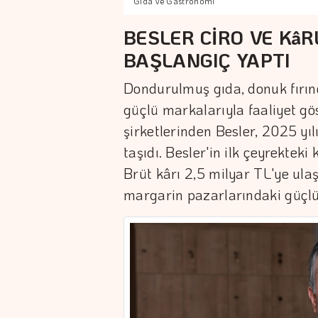
Gıda ve Gastronomi
BESLER CİRO VE KâR
BAŞLANGIÇ YAPTI
Dondurulmuş gıda, donuk fırınc
güçlü markalarıyla faaliyet g
şirketlerinden Besler, 2025 yı
taşıdı. Besler'in ilk çeyrekteki
Brüt kârı 2,5 milyar TL'ye ul
margarin pazarlarındaki güçlü 