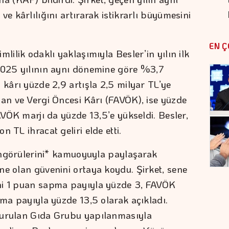
e kârlılığını artırarak istikrarlı büyümesini
EN Ç
lilik odaklı yaklaşımıyla Besler’in yılın ilk
 2025 yılının aynı dönemine göre %3,7
 kârı yüzde 2,9 artışla 2,5 milyar TL’ye
man ve Vergi Öncesi Kârı (FAVÖK), ise yüzde
FAVÖK marjı da yüzde 13,5’e yükseldi. Besler,
n TL ihracat geliri elde etti.
 öngörülerini* kamuoyuyla paylaşarak
ne olan güvenini ortaya koydu. Şirket, sene
ni 1 puan sapma payıyla yüzde 3, FAVÖK
pma payıyla yüzde 13,5 olarak açıkladı.
turulan Gıda Grubu yapılanmasıyla