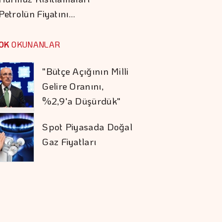
Petrolün Fiyatını…
Otomotiv İhracatı
Temmuzda 3,6
OK
OKUNANLAR
Milyar Dolar Oldu
"Bütçe Açığının Milli
Gelire Oranını,
%2,9'a Düşürdük"
Spot Piyasada Doğal
Gaz Fiyatları
Altının Kilogramı 6
Milyon 500 Bin
Liraya Yükseldi