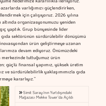
yüme hedefimize kararlılıkla ilerliyoruz.
zarlarda varlığımızı güçlendirirken,
llendirmek için çalışıyoruz. 2026 yılına
sı altında organizasyonumuzu yeniden
gıç yaptık. Grup bünyesinde lider
le gıda sektörünün sürdürülebilir dönüşümü
e, inovasyondan ürün geliştirmeye uzanan
alarımıza devam ediyoruz. Önümüzdeki
n merkezinde tuttuğumuz ürün
en; güçlü finansal yapımız, yüksek üretim
ız ve sürdürülebilirlik yaklaşımımızla gıda
rmeye kararlıyız.”
Simit Sarayı'nın Yurtdışındaki
Mağazası Mekke Tower'da Açıldı