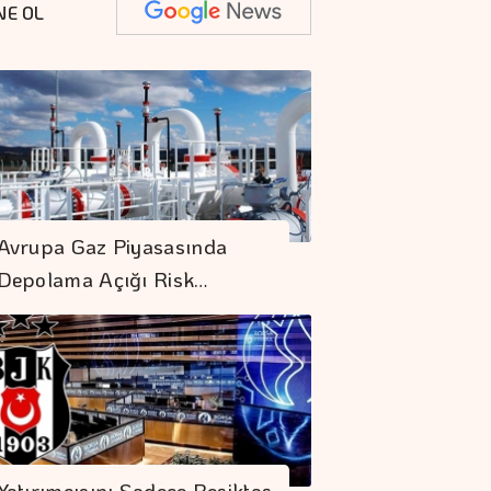
NE OL
Avrupa Gaz Piyasasında
Depolama Açığı Risk…
Yatırımcısını Sadece Beşiktaş