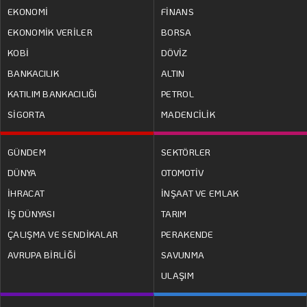
EKONOMİ
FİNANS
EKONOMİK VERİLER
BORSA
KOBİ
DÖVİZ
BANKACILIK
ALTIN
KATILIM BANKACILIĞI
PETROL
SİGORTA
MADENCİLİK
GÜNDEM
SEKTÖRLER
DÜNYA
OTOMOTİV
İHRACAT
İNŞAAT VE EMLAK
İŞ DÜNYASI
TARIM
ÇALIŞMA VE SENDİKALAR
PERAKENDE
AVRUPA BİRLİĞİ
SAVUNMA
ULAŞIM