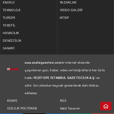
ENERJİ
YAZARLAR
TEKNOLOJİ
VİDEO GALERİ
TURİZM
KİTAP
TEKSTİL
HAVACILIK
DENİZCİLİK
SANAYİ
www.analizgazetesi.com.tr
internet sitesinde
yayınlanan yazı, haber, video ve fotoğrafların her türlü
hakkı
YEDİTEPE İSTANBUL GAZETECİLİK A.Ş.
'ne
aittir. İzin almadan kaynak gösterilerek dahi iktibas
edilemez.
RSS
KÜNYE
Web Tasarım:
GİZLİLİK POLİTİKASI