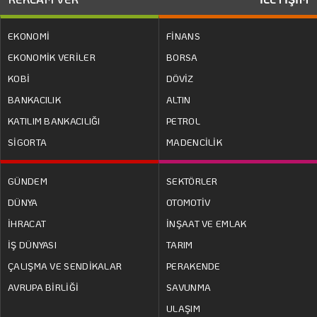
EKONOMİ
FİNANS
EKONOMİK VERİLER
BORSA
KOBİ
DÖVİZ
BANKACILIK
ALTIN
KATILIM BANKACILIĞI
PETROL
SİGORTA
MADENCİLİK
GÜNDEM
SEKTÖRLER
DÜNYA
OTOMOTİV
İHRACAT
İNŞAAT VE EMLAK
İŞ DÜNYASI
TARIM
ÇALIŞMA VE SENDİKALAR
PERAKENDE
AVRUPA BİRLİĞİ
SAVUNMA
ULAŞIM