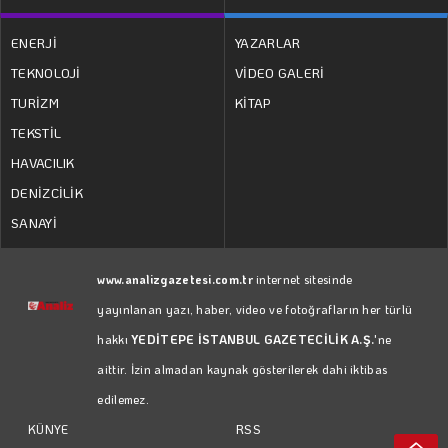
ENERJİ
YAZARLAR
TEKNOLOJİ
VİDEO GALERİ
TURİZM
KİTAP
TEKSTİL
HAVACILIK
DENİZCİLİK
SANAYİ
www.analizgazetesi.com.tr
internet sitesinde
yayınlanan yazı, haber, video ve fotoğrafların her türlü
hakkı
YEDİTEPE İSTANBUL GAZETECİLİK A.Ş.
'ne
aittir. İzin almadan kaynak gösterilerek dahi iktibas
edilemez.
RSS
KÜNYE