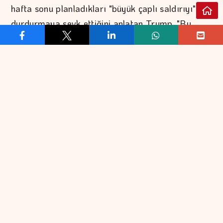
hafta sonu planladıkları "büyük çaplı saldırıyı"
durdurmaya sevk ettiğini anlatan Trump, "Bu,
İkinci Dünya Savaşı'ndan bu yana en büyük
saldırı olacaktı. Ancak bizden bunu
yapmamamızı istediler. Lütfen bunu yapmayın
dediler; komşuları da aynı şeyi söyledi." şeklinde
konuştu.
"Şu anda yaptığımız şey, onlarla müzakereler
yoluyla görüşmek. Öğleden sonra başlayacak ve
sonra neler olacağını göreceğiz" yorumunu yapan
Trump, bir anlaşma yapmak ve birçok "insanın
hayatını kurtarmayı" çok istediğini söyledi.
Trump, İran'la anlaşma konusunda iyimser
olduğuna işaret ederek, "Bunu yapmamızı