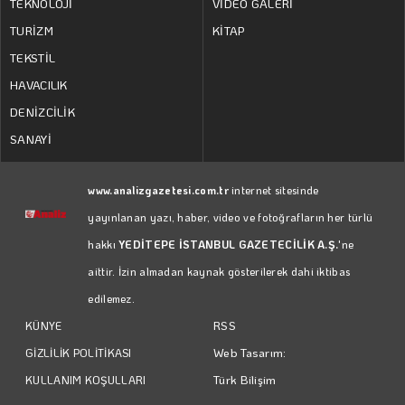
TEKNOLOJİ
VİDEO GALERİ
TURİZM
KİTAP
TEKSTİL
HAVACILIK
DENİZCİLİK
SANAYİ
www.analizgazetesi.com.tr
internet sitesinde
yayınlanan yazı, haber, video ve fotoğrafların her türlü
hakkı
YEDİTEPE İSTANBUL GAZETECİLİK A.Ş.
'ne
aittir. İzin almadan kaynak gösterilerek dahi iktibas
edilemez.
RSS
KÜNYE
Web Tasarım:
GİZLİLİK POLİTİKASI
Türk Bilişim
KULLANIM KOŞULLARI