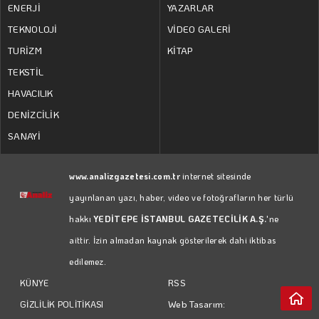
ENERJİ
YAZARLAR
TEKNOLOJİ
VİDEO GALERİ
TURİZM
KİTAP
TEKSTİL
HAVACILIK
DENİZCİLİK
SANAYİ
www.analizgazetesi.com.tr
internet sitesinde
yayınlanan yazı, haber, video ve fotoğrafların her türlü
hakkı
YEDİTEPE İSTANBUL GAZETECİLİK A.Ş.
'ne
aittir. İzin almadan kaynak gösterilerek dahi iktibas
edilemez.
RSS
KÜNYE
Web Tasarım:
GİZLİLİK POLİTİKASI