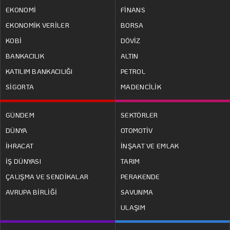
EKONOMİ
FİNANS
EKONOMİK VERİLER
BORSA
KOBİ
DÖVİZ
BANKACILIK
ALTIN
KATILIM BANKACILIĞI
PETROL
SİGORTA
MADENCİLİK
GÜNDEM
SEKTÖRLER
DÜNYA
OTOMOTİV
İHRACAT
İNŞAAT VE EMLAK
İŞ DÜNYASI
TARIM
ÇALIŞMA VE SENDİKALAR
PERAKENDE
AVRUPA BİRLİĞİ
SAVUNMA
ULAŞIM