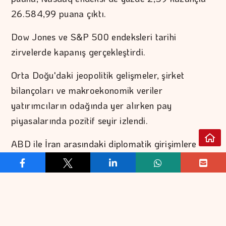
26.584,99 puana çıktı.
Dow Jones ve S&P 500 endeksleri tarihi
zirvelerde kapanış gerçekleştirdi.
Orta Doğu'daki jeopolitik gelişmeler, şirket
bilançoları ve makroekonomik veriler
yatırımcıların odağında yer alırken pay
piyasalarında pozitif seyir izlendi.
ABD ile İran arasındaki diplomatik girişimlere
ilişkin haber akışı risk iştahını destekledi.
ABD Hazine Bakanı Scott Bessent, CNBC
televizyonunda katıldığı yayında, İran ile
müzakerelerin sürdüğünü, bugün ya da yarın