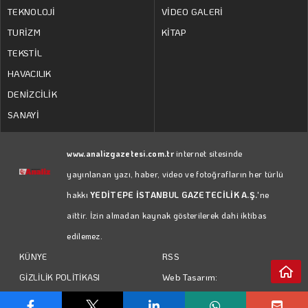
TEKNOLOJİ
VİDEO GALERİ
TURİZM
KİTAP
TEKSTİL
HAVACILIK
DENİZCİLİK
SANAYİ
www.analizgazetesi.com.tr
internet sitesinde
yayınlanan yazı, haber, video ve fotoğrafların her türlü
hakkı
YEDİTEPE İSTANBUL GAZETECİLİK A.Ş.
'ne
aittir. İzin almadan kaynak gösterilerek dahi iktibas
edilemez.
RSS
KÜNYE
Web Tasarım:
GİZLİLİK POLİTİKASI
Türk Bilişim
KULLANIM KOŞULLARI