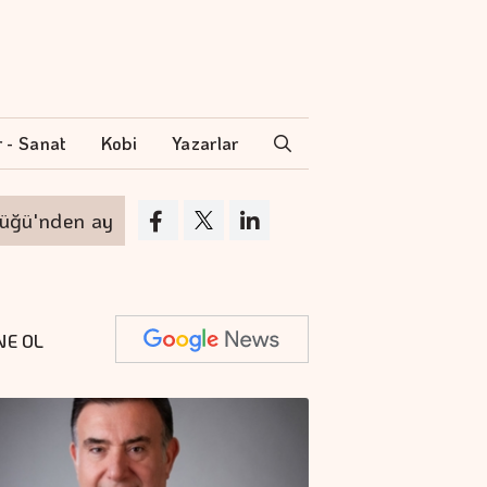
r - Sanat
Kobi
Yazarlar
 ayrılıyor
VakıfBank'ın aktif büyüklüğü yüzd
NE OL