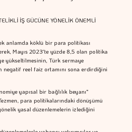
TELİKLİ İŞ GÜCÜNE YÖNELİK ÖNEMLİ
k anlamda köklü bir para politikası
erek, Mayıs 2023'te yüzde 8,5 olan politika
ye yükseltilmesinin, Türk sermaye
n negatif reel faiz ortamını sona erdirdiğini
miye yapısal bir bağlılık beyanı"
Tezmen, para politikalarındaki dönüşümü
önelik yasal düzenlemelerin izlediğini
üzenlemelerle yabancı yatırımcılar ve