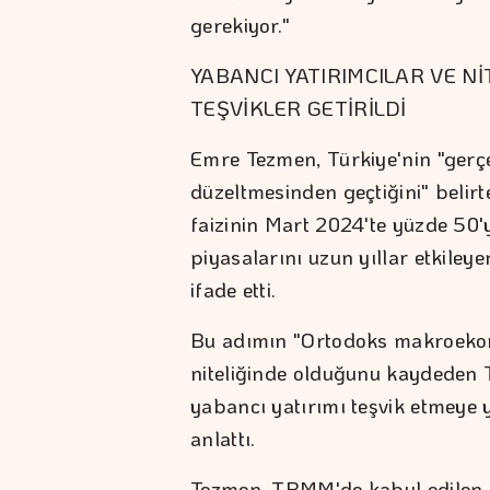
gerekiyor."
YABANCI YATIRIMCILAR VE Nİ
TEŞVİKLER GETİRİLDİ
Emre Tezmen, Türkiye'nin "gerçe
düzeltmesinden geçtiğini" belirt
faizinin Mart 2024'te yüzde 50'
piyasalarını uzun yıllar etkileye
ifade etti.
Bu adımın "Ortodoks makroekono
niteliğinde olduğunu kaydeden 
yabancı yatırımı teşvik etmeye y
anlattı.
Tezmen, TBMM'de kabul edilen d