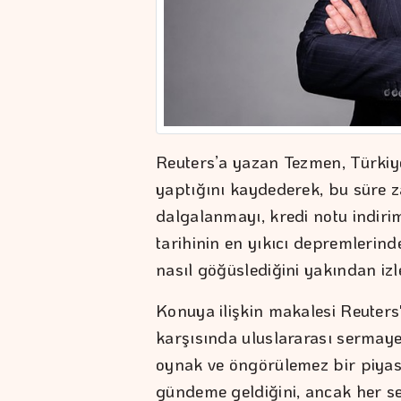
Reuters’a yazan Tezmen, Türkiye'
yaptığını kaydederek, bu süre za
dalgalanmayı, kredi notu indirim
tarihinin en yıkıcı depremlerind
nasıl göğüslediğini yakından izle
Konuya ilişkin makalesi Reuters
karşısında uluslararası sermay
oynak ve öngörülemez bir piyas
gündeme geldiğini, ancak her s