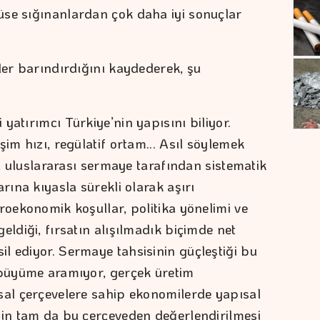
üse sığınanlardan çok daha iyi sonuçlar
ler barındırdığını kaydederek, şu
yatırımcı Türkiye’nin yapısını biliyor.
şim hızı, regülatif ortam... Asıl söylemek
i, uluslararası sermaye tarafından sistematik
rına kıyasla sürekli olarak aşırı
roekonomik koşullar, politika yönelimi ve
eldiği, fırsatın alışılmadık biçimde net
l ediyor. Sermaye tahsisinin güçleştiği bu
 büyüme aramıyor, gerçek üretim
sal çerçevelere sahip ekonomilerde yapısal
nin tam da bu çerçeveden değerlendirilmesi