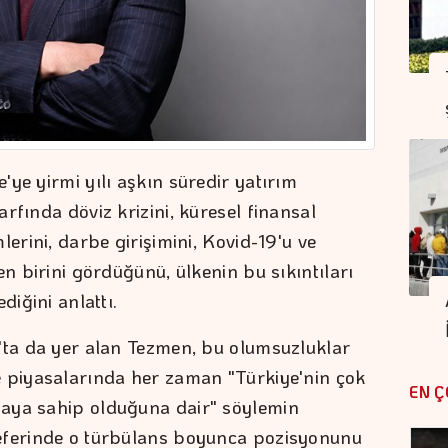
ye yirmi yılı aşkın süredir yatırım
rfında döviz krizini, küresel finansal
lerini, darbe girişimini, Kovid-19'u ve
en birini gördüğünü, ülkenin bu sıkıntıları
diğini anlattı.
'ta da yer alan Tezmen, bu olumsuzluklar
e piyasalarında her zaman "Türkiye'nin çok
EN Ç
aya sahip olduğuna dair" söylemin
eferinde o türbülans boyunca pozisyonunu