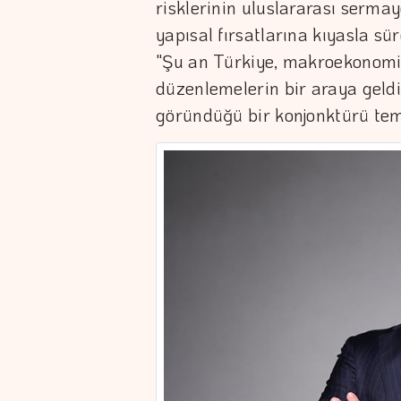
risklerinin uluslararası serma
yapısal fırsatlarına kıyasla süre
"Şu an Türkiye, makroekonomik 
düzenlemelerin bir araya geldiğ
göründüğü bir konjonktürü tems