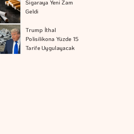
Sigaraya Yeni Zam
Geldi
Trump İthal
Polisilikona Yüzde 15
Tarife Uygulayacak
Karadağ'ı Vizesiz
Görmek İsteyenlere
Avantajlı Tur
Seçenekleri
Ekonomide Reçete
Aynı Sonuç Farklı
Mevduat Faizi Son 4
Ayın En Düşük