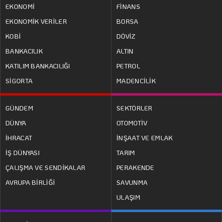
EKONOMİ
FİNANS
EKONOMİK VERİLER
BORSA
KOBİ
DÖVİZ
BANKACILIK
ALTIN
KATILIM BANKACILIĞI
PETROL
SİGORTA
MADENCİLİK
GÜNDEM
SEKTÖRLER
DÜNYA
OTOMOTİV
İHRACAT
İNŞAAT VE EMLAK
İŞ DÜNYASI
TARIM
ÇALIŞMA VE SENDİKALAR
PERAKENDE
AVRUPA BİRLİĞİ
SAVUNMA
ULAŞIM