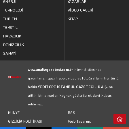
ENERJİ
YAZARLAR
TEKNOLOJİ
VİDEO GALERİ
TURİZM
KİTAP
TEKSTİL
HAVACILIK
DENİZCİLİK
SANAYİ
www.analizgazetesi.com.tr
internet sitesinde
yayınlanan yazı, haber, video ve fotoğrafların her türlü
hakkı
YEDİTEPE İSTANBUL GAZETECİLİK A.Ş.
'ne
aittir. İzin almadan kaynak gösterilerek dahi iktibas
edilemez.
RSS
KÜNYE
Web Tasarım:
GİZLİLİK POLİTİKASI