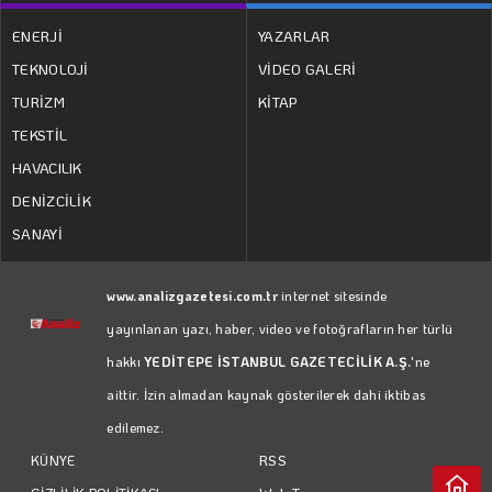
ENERJİ
YAZARLAR
TEKNOLOJİ
VİDEO GALERİ
TURİZM
KİTAP
TEKSTİL
HAVACILIK
DENİZCİLİK
SANAYİ
www.analizgazetesi.com.tr
internet sitesinde
yayınlanan yazı, haber, video ve fotoğrafların her türlü
hakkı
YEDİTEPE İSTANBUL GAZETECİLİK A.Ş.
'ne
aittir. İzin almadan kaynak gösterilerek dahi iktibas
edilemez.
RSS
KÜNYE