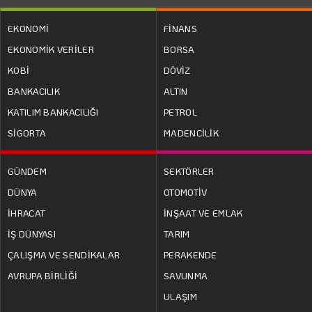
EKONOMİ
FİNANS
EKONOMİK VERİLER
BORSA
KOBİ
DÖVİZ
BANKACILIK
ALTIN
KATILIM BANKACILIĞI
PETROL
SİGORTA
MADENCİLİK
GÜNDEM
SEKTÖRLER
DÜNYA
OTOMOTİV
İHRACAT
İNŞAAT VE EMLAK
İŞ DÜNYASI
TARIM
ÇALIŞMA VE SENDİKALAR
PERAKENDE
AVRUPA BİRLİĞİ
SAVUNMA
ULAŞIM