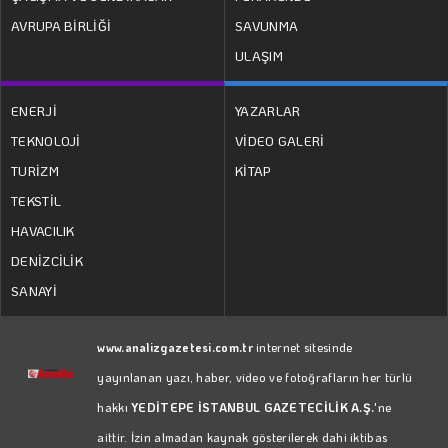
AVRUPA BİRLİĞİ
SAVUNMA
ULAŞIM
ENERJİ
YAZARLAR
TEKNOLOJİ
VİDEO GALERİ
TURİZM
KİTAP
TEKSTİL
HAVACILIK
DENİZCİLİK
SANAYİ
www.analizgazetesi.com.tr
internet sitesinde
yayınlanan yazı, haber, video ve fotoğrafların her türlü
hakkı
YEDİTEPE İSTANBUL GAZETECİLİK A.Ş.
'ne
aittir. İzin almadan kaynak gösterilerek dahi iktibas