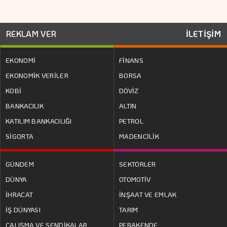
REKLAM VER
İLETİŞİM
EKONOMİ
FİNANS
EKONOMİK VERİLER
BORSA
KOBİ
DÖVİZ
BANKACILIK
ALTIN
KATILIM BANKACILIĞI
PETROL
SİGORTA
MADENCİLİK
GÜNDEM
SEKTÖRLER
DÜNYA
OTOMOTİV
İHRACAT
İNŞAAT VE EMLAK
İŞ DÜNYASI
TARIM
ÇALIŞMA VE SENDİKALAR
PERAKENDE