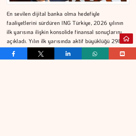
En sevilen dijital banka olma hedefiyle
faaliyetlerini sürdüren ING Türkiye, 2026 yılının
ilk yarısına ilişkin konsolide finansal sonuçlarını
açıkladı. Yılın ilk yarısında aktif büyüklüğü 298.1
milyar TL, vergi öncesi kârı 1.8 milyar TL olarak
gerçekleşen ING Türkiye’nin toplam özkaynakları
25.8 milyar TL’ye ulaştı. Banka, 182 milyar TL’si
nakdi olmak üzere toplam 209 milyar TL kredi
desteğiyle ekonomiye katkı sağlamayı sürdürdü.
ING Türkiye’nin mevduat büyüklüğü ise 183.9
milyar TL oldu. Yılın ilk yarısında güçlü bilanço
yapısını koruyan ING Türkiye, dijital bankacılık
vizyonunu müşteri deneyimini kolaylaştıran
yeniliklerle desteklemeye devam etti.