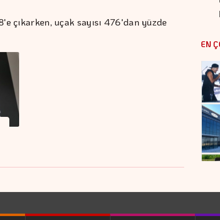
8'e çıkarken, uçak sayısı 476'dan yüzde
EN Ç