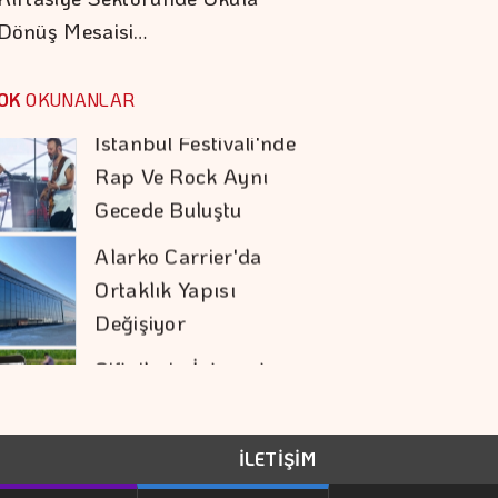
Dönüş Mesaisi…
İstanbul Festivali'nde
Rap Ve Rock Aynı
OK
OKUNANLAR
Gecede Buluştu
Alarko Carrier'da
Ortaklık Yapısı
Değişiyor
Çiftçilerin İnternet
Kullanımı 10 Yılda İki
Katını Aştı
ABD'de 911 Hattında
Yapay Zeka Dönemi
Başladı
İLETİŞİM