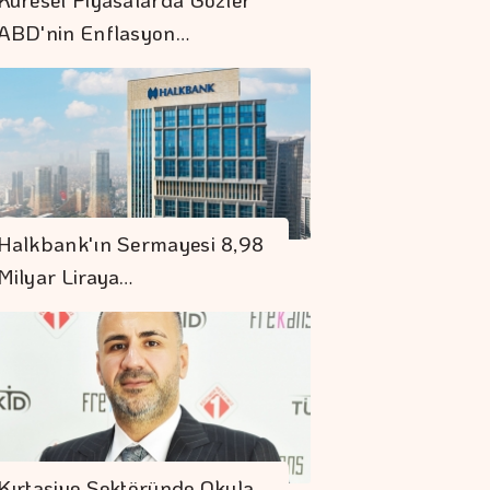
ABD'nin Enflasyon…
En Fazla Kaybettiren
Halkbank'ın Sermayesi 8,98
Yatırım Fonları
Milyar Liraya…
Denizde Ve Karada
Kesintisiz Güvence
Türkiye'de AVM'lere
İlgi Azalıyor Mu?
Kırtasiye Sektöründe Okula