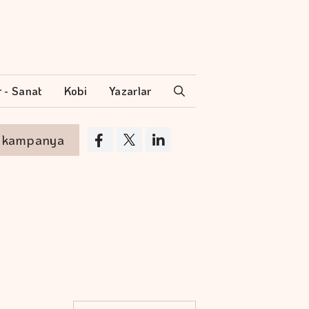
r - Sanat
Kobi
Yazarlar
mpanya
Akyurt'tan saha değişikliği