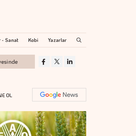
r - Sanat
Kobi
Yazarlar
e
Borsa günün ilk yarısında değer kaybetti
NE OL