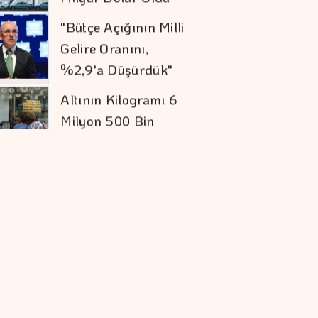
Gelire Oranını,
%2,9'a Düşürdük"
Altının Kilogramı 6
Milyon 500 Bin
Liraya Yükseldi
"Finansman Zinciri
Kırılırsa üretim
Zinciri De Durur"
Barışın Ekonomik
Getirisi Yüksek
Sigaraya Yeni Zam
Geldi