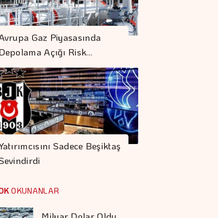
Hazine Haftaya 3
Yeniden İhraç Ve 1
Avrupa Gaz Piyasasında
Doğrudan Satış
Depolama Açığı Risk…
Gerçekleştirecek
Dolar 47.70 Liradan
Açıldı
Doğru Boya Seçimi
Konutun Değerini
Yatırımcısını Sadece Beşiktaş
Koruyor
Sevindirdi
Otomotiv İhracatı
Temmuzda 3,6
OK
OKUNANLAR
Milyar Dolar Oldu
"Bütçe Açığının Milli