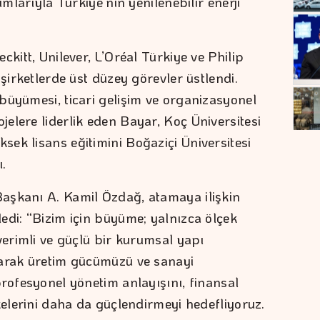
ımlarıyla Türkiye’nin yenilenebilir enerji
ckitt, Unilever, L’Oréal Türkiye ve Philip
 şirketlerde üst düzey görevler üstlendi.
büyümesi, ticari gelişim ve organizasyonel
elere liderlik eden Bayar, Koç Üniversitesi
ek lisans eğitimini Boğaziçi Üniversitesi
.
aşkanı A. Kamil Özdağ, atamaya ilişkin
edi: “Bizim için büyüme; yalnızca ölçek
verimli ve güçlü bir kurumsal yapı
larak üretim gücümüzü ve sanayi
profesyonel yönetim anlayışını, finansal
kelerini daha da güçlendirmeyi hedefliyoruz.