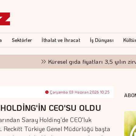
a
Sektörler
İthalat ve İhracat
İş Dünyası
Kültü
Küresel gıda fiyatları 3,5 yılın zirvesind
Çarşamba 03 Haziran 2026 10:25
ABO
HOLDİNG'İN CEO'SU OLDU
larından Saray Holding'de CEO'luk
k. Reckitt Türkiye Genel Müdürlüğü başta