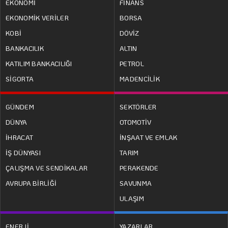
EKONOMİ
FİNANS
EKONOMİK VERİLER
BORSA
KOBİ
DÖVİZ
BANKACILIK
ALTIN
KATILIM BANKACILIĞI
PETROL
SİGORTA
MADENCİLİK
GÜNDEM
SEKTÖRLER
DÜNYA
OTOMOTİV
İHRACAT
İNŞAAT VE EMLAK
İŞ DÜNYASI
TARIM
ÇALIŞMA VE SENDİKALAR
PERAKENDE
AVRUPA BİRLİĞİ
SAVUNMA
ULAŞIM
ENERJİ
YAZARLAR