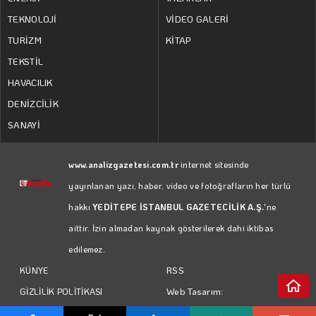
TEKNOLOJİ
VİDEO GALERİ
TURİZM
KİTAP
TEKSTİL
HAVACILIK
DENİZCİLİK
SANAYİ
www.analizgazetesi.com.tr
internet sitesinde
yayınlanan yazı, haber, video ve fotoğrafların her türlü
hakkı
YEDİTEPE İSTANBUL GAZETECİLİK A.Ş.
'ne
aittir. İzin almadan kaynak gösterilerek dahi iktibas
edilemez.
RSS
KÜNYE
Web Tasarım:
GİZLİLİK POLİTİKASI
Türk Bilişim
KULLANIM KOŞULLARI