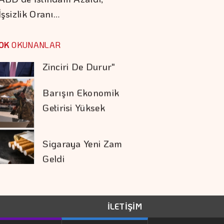
İşsizlik Oranı…
Barışın Ekonomik
Getirisi Yüksek
OK
OKUNANLAR
Sigaraya Yeni Zam
Geldi
Trump İthal
Polisilikona Yüzde 15
Tarife Uygulayacak
Karadağ'ı Vizesiz
Görmek İsteyenlere
Avantajlı Tur
İLETİŞİM
Seçenekleri