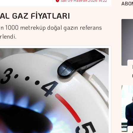
Salı 09 Haziran 2026 14:22
ABO
AL GAZ FİYATLARI
ün 1000 metreküp doğal gazın referans
rlendi.