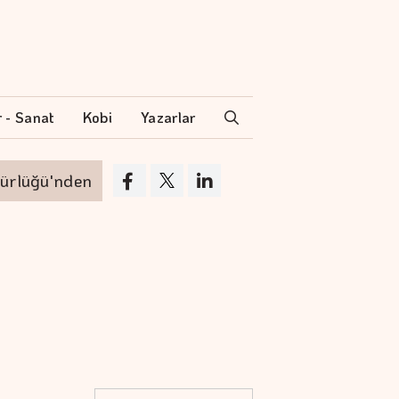
r - Sanat
Kobi
Yazarlar
'nden ayrılıyor
VakıfBank'ın aktif büyüklüğ