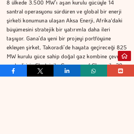
8 ülkede 3.500 MW’ı aşan kurulu gücüyle 14
santral operasyonu sürdüren ve global bir enerji
şirketi konumuna ulaşan Aksa Enerji, Afrika'daki
büyümesini stratejik bir yatırımla daha ileri
taşıyor. Gana’da yeni bir projeyi portföyüne
ekleyen şirket, Takoradi’de hayata geçireceği 825
MW kurulu güce sahip doğal gaz kombine çevrim
santrali için Electricity Company of Ghana ile 20
yıl süreli ve ABD doları bazlı garantili enerji satış
anlaşması imzaladı. Anlaşma kapsamında Aksa
Enerji, santralin kurulumunu, elektrik üretimini ve
üretilen elektriğin garantili satışını üstlenecek.
Gana’nın önemli sanayi merkezlerinden
Takoradi’de hayata geçirilecek doğal gaz
kombine çevrim santrali; yüksek verimliliği, esnek