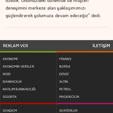
istedik. Önümüzdeki dönemde de müşteri
deneyimini merkeze alan yaklaşımımızı
güçlendirerek yolumuza devam edeceğiz” dedi.
REKLAM VER
İLETİŞİM
EKONOMİ
FİNANS
EKONOMİK VERİLER
BORSA
KOBİ
DÖVİZ
BANKACILIK
ALTIN
KATILIM BANKACILIĞI
PETROL
SİGORTA
MADENCİLİK
GÜNDEM
SEKTÖRLER