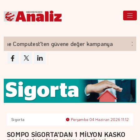
me Computest'ten güvene değer kampanya
Aky
Sigorta
Perşembe 04 Haziran 2026 11:12
SOMPO SİGORTA'DAN 1 MİLYON KASKO