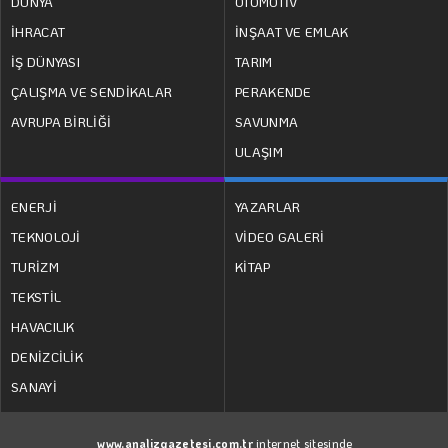
DÜNYA
OTOMOTİV
İHRACAT
İNŞAAT VE EMLAK
İŞ DÜNYASI
TARIM
ÇALIŞMA VE SENDİKALAR
PERAKENDE
AVRUPA BİRLİĞİ
SAVUNMA
ULAŞIM
ENERJİ
YAZARLAR
TEKNOLOJİ
VİDEO GALERİ
TURİZM
KİTAP
TEKSTİL
HAVACILIK
DENİZCİLİK
SANAYİ
www.analizgazetesi.com.tr
internet sitesinde