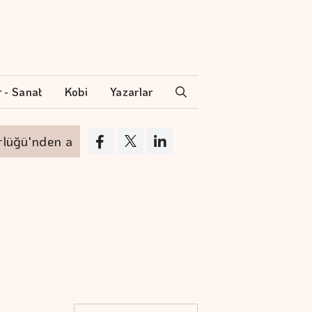
r - Sanat
Kobi
Yazarlar
n ayrılıyor
VakıfBank'ın aktif büyüklüğü yü