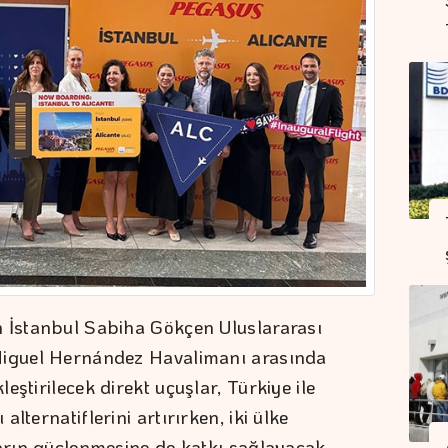
n İstanbul Sabiha Gökçen Uluslararası
Miguel Hernández Havalimanı arasında
ştirilecek direkt uçuşlar, Türkiye ile
lternatiflerini artırırken, iki ülke
ların güçlenmesine de katkı sağlayacak.