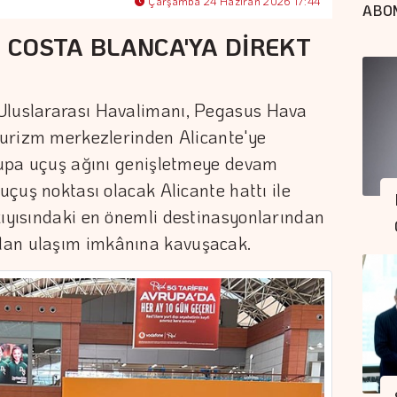
Çarşamba 24 Haziran 2026 17:44
ABO
 COSTA BLANCA'YA DİREKT
Uluslararası Havalimanı, Pegasus Hava
 turizm merkezlerinden Alicante'ye
vrupa uçuş ağını genişletmeye devam
 uçuş noktası olacak Alicante hattı ile
kıyısındaki en önemli destinasyonlarından
dan ulaşım imkânına kavuşacak.