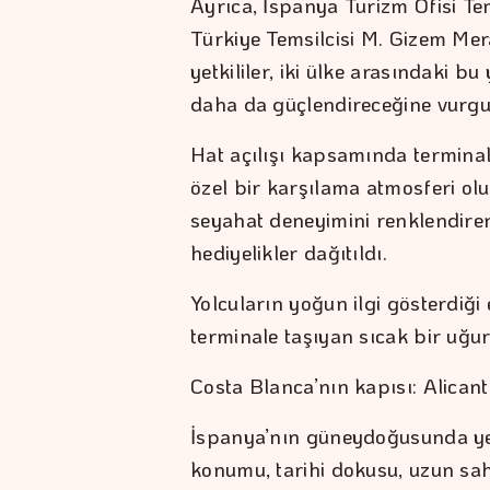
Ayrıca, İspanya Turizm Ofisi Tems
Türkiye Temsilcisi M. Gizem Mera
yetkililer, iki ülke arasındaki b
daha da güçlendireceğine vurgu
Hat açılışı kapsamında terminal
özel bir karşılama atmosferi ol
seyahat deneyimini renklendiren s
hediyelikler dağıtıldı.
Yolcuların yoğun ilgi gösterdiği
terminale taşıyan sıcak bir uğ
Costa Blanca’nın kapısı: Alicant
İspanya’nın güneydoğusunda yer
konumu, tarihi dokusu, uzun sahi