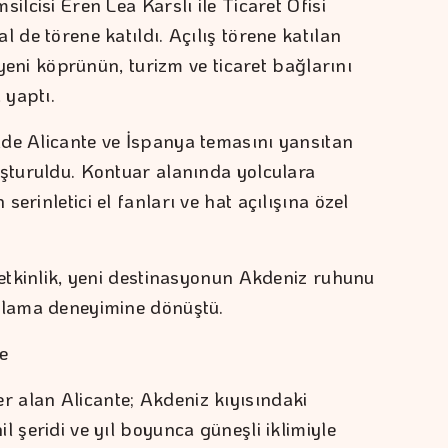
ilcisi Eren Lea Karslı ile Ticaret Ofisi
l de törene katıldı. Açılış törene katılan
u yeni köprünün, turizm ve ticaret bağlarını
 yaptı.
de Alicante ve İspanya temasını yansıtan
uşturuldu. Kontuar alanında yolculara
erinletici el fanları ve hat açılışına özel
 etkinlik, yeni destinasyonun Akdeniz ruhunu
urlama deneyimine dönüştü.
e
 alan Alicante; Akdeniz kıyısındaki
l şeridi ve yıl boyunca güneşli iklimiyle