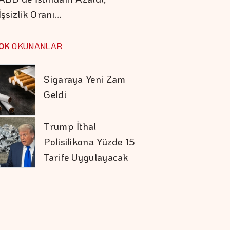
İşsizlik Oranı…
Barışın Ekonomik
Getirisi Yüksek
OK
OKUNANLAR
Sigaraya Yeni Zam
Geldi
Trump İthal
Polisilikona Yüzde 15
Tarife Uygulayacak
Karadağ'ı Vizesiz
Görmek İsteyenlere
Avantajlı Tur
Seçenekleri