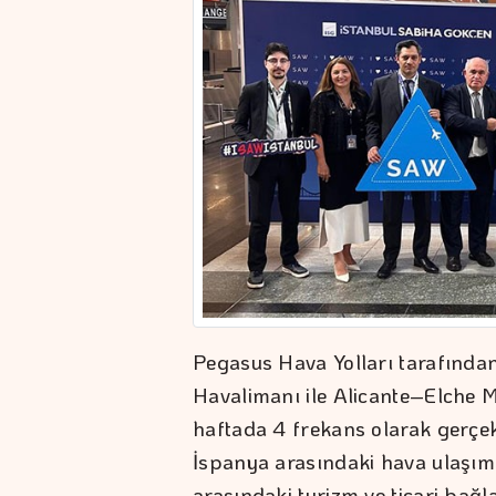
Pegasus Hava Yolları tarafında
Havalimanı ile Alicante–Elche 
haftada 4 frekans olarak gerçekle
İspanya arasındaki hava ulaşımı a
arasındaki turizm ve ticari bağ