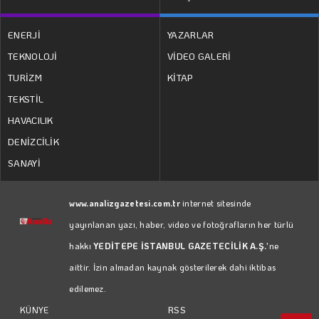
ENERJİ
YAZARLAR
TEKNOLOJİ
VİDEO GALERİ
TURİZM
KİTAP
TEKSTİL
HAVACILIK
DENİZCİLİK
SANAYİ
www.analizgazetesi.com.tr
internet sitesinde
yayınlanan yazı, haber, video ve fotoğrafların her türlü
hakkı
YEDİTEPE İSTANBUL GAZETECİLİK A.Ş.
'ne
aittir. İzin almadan kaynak gösterilerek dahi iktibas
edilemez.
RSS
KÜNYE