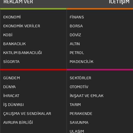
REKLAM VER
İLETİŞİM
EKONOMİ
FİNANS
EKONOMİK VERİLER
BORSA
KOBİ
DÖVİZ
BANKACILIK
ALTIN
KATILIM BANKACILIĞI
PETROL
SİGORTA
MADENCİLİK
GÜNDEM
SEKTÖRLER
DÜNYA
OTOMOTİV
İHRACAT
İNŞAAT VE EMLAK
İŞ DÜNYASI
TARIM
ÇALIŞMA VE SENDİKALAR
PERAKENDE
AVRUPA BİRLİĞİ
SAVUNMA
ULAŞIM