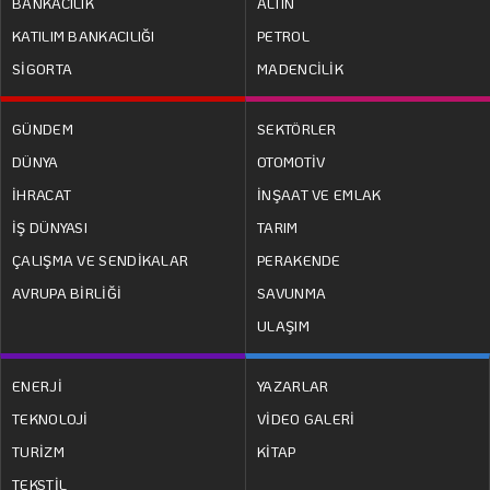
BANKACILIK
ALTIN
KATILIM BANKACILIĞI
PETROL
SİGORTA
MADENCİLİK
GÜNDEM
SEKTÖRLER
DÜNYA
OTOMOTİV
İHRACAT
İNŞAAT VE EMLAK
İŞ DÜNYASI
TARIM
ÇALIŞMA VE SENDİKALAR
PERAKENDE
AVRUPA BİRLİĞİ
SAVUNMA
ULAŞIM
ENERJİ
YAZARLAR
TEKNOLOJİ
VİDEO GALERİ
TURİZM
KİTAP
TEKSTİL