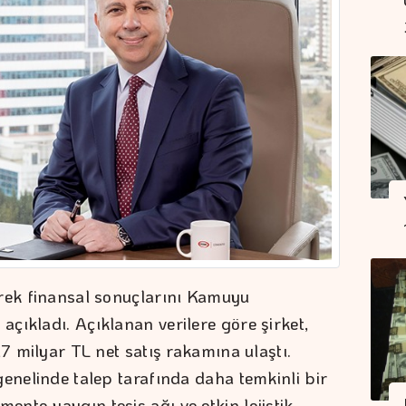
yrek finansal sonuçlarını Kamuyu
çıkladı. Açıklanan verilere göre şirket,
,7 milyar TL net satış rakamına ulaştı.
genelinde talep tarafında daha temkinli bir
nto yaygın tesis ağı ve etkin lojistik