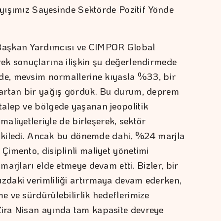
layışımız Sayesinde Sektörde Pozitif Yönde
Başkan Yardımcısı ve CIMPOR Global
ek sonuçlarına ilişkin şu değerlendirmede
nde, mevsim normallerine kıyasla %33, bir
artan bir yağış gördük. Bu durum, deprem
alep ve bölgede yaşanan jeopolitik
maliyetleriyle de birleşerek, sektör
etkiledi. Ancak bu dönemde dahi, %24 marjla
imento, disiplinli maliyet yönetimi
arjları elde etmeye devam etti. Bizler, bir
daki verimliliği artırmaya devam ederken,
 ve sürdürülebilirlik hedeflerimize
ira Nisan ayında tam kapasite devreye