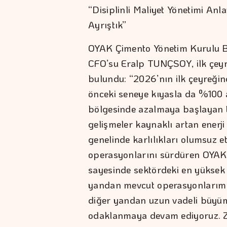
“Disiplinli Maliyet Yönetimi An
Ayrıştık”
OYAK Çimento Yönetim Kurulu 
CFO’su Eralp TUNÇSOY, ilk çeyr
bulundu: “2026’nın ilk çeyreği
önceki seneye kıyasla da %100 
bölgesinde azalmaya başlayan t
gelişmeler kaynaklı artan enerji 
genelinde karlılıkları olumsuz 
operasyonlarını sürdüren OYAK Ç
sayesinde sektördeki en yüksek m
yandan mevcut operasyonlarımız
diğer yandan uzun vadeli büyüme
odaklanmaya devam ediyoruz. Z