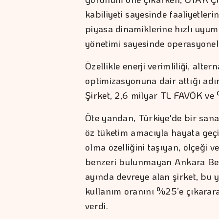
kabiliyeti sayesinde faaliyetleri
piyasa dinamiklerine hızlı uyum 
yönetimi sayesinde operasyonel 
Özellikle enerji verimliliği, alter
optimizasyonuna dair attığı adı
Şirket, 2,6 milyar TL FAVÖK ve
Öte yandan, Türkiye'de bir sanay
öz tüketim amacıyla hayata geçir
olma özelliğini taşıyan, ölçeği v
benzeri bulunmayan Ankara Beyp
ayında devreye alan şirket, bu y
kullanım oranını %25’e çıkararak
verdi.