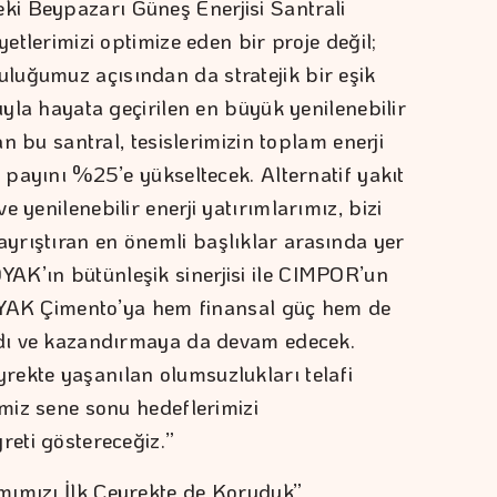
i Beypazarı Güneş Enerjisi Santrali
yetlerimizi optimize eden bir proje değil;
luğumuz açısından da stratejik bir eşik
cıyla hayata geçirilen en büyük yenilenebilir
an bu santral, tesislerimizin toplam enerji
i payını %25’e yükseltecek. Alternatif yakıt
 yenilenebilir enerji yatırımlarımız, bizi
yrıştıran en önemli başlıklar arasında yer
AK’ın bütünleşik sinerjisi ile CIMPOR’un
, OYAK Çimento’ya hem finansal güç hem de
ırdı ve kazandırmaya da devam edecek.
ekte yaşanılan olumsuzlukları telafi
imiz sene sonu hedeflerimizi
reti göstereceğiz.”
mımızı İlk Çeyrekte de Koruduk”