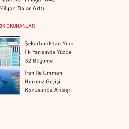
Milyon Dolar Arttı
Koç Holding 1,7
Milyar Dolar
OK
OKUNANLAR
Kombine Yatırım
Yaptı
Şekerbank'tan Yılın
İlk Yarısında Yüzde
32 Büyüme
İran İle Umman
Hürmüz Geçişi
Konusunda Anlaştı
Doların Zayıflaması
Altına Yaradı