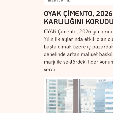
İnşaat ve emlak
OYAK ÇİMENTO, 202
KARLILIĞINI KORUD
OYAK Çimento, 2026 yılı birinci
Yılın ilk aylarında etkili olan
başta olmak üzere iç pazardaki
genelinde artan maliyet bas
marjı ile sektördeki lider kon
verdi.