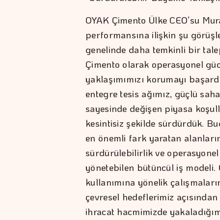
OYAK Çimento Ülke CEO’su Murat 
performansına ilişkin şu görüşle
genelinde daha temkinli bir ta
Çimento olarak operasyonel gü
yaklaşımımızı korumayı başardık
entegre tesis ağımız, güçlü sah
sayesinde değişen piyasa koşull
kesintisiz şekilde sürdürdük. 
en önemli fark yaratan alanlarınd
sürdürülebilirlik ve operasyone
yönetebilen bütüncül iş modeli. Öz
kullanımına yönelik çalışmaları
çevresel hedeflerimiz açısından 
ihracat hacmimizde yakaladığımı