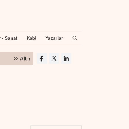
r - Sanat
Kobi
Yazarlar
ltının kilogramı 6 milyon 500 bin liraya yükseldi