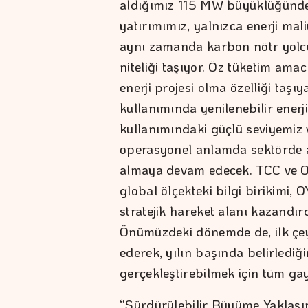
aldığımız 115 MW büyüklüğündek
yatırımımız, yalnızca enerji mali
aynı zamanda karbon nötr yolcu
niteliği taşıyor. Öz tüketim ama
enerji projesi olma özelliği taşıy
kullanımında yenilenebilir enerj
kullanımındaki güçlü seviyemiz ve
operasyonel anlamda sektörde a
almaya devam edecek. TCC ve OY
global ölçekteki bilgi birikimi
stratejik hareket alanı kazand
Önümüzdeki dönemde de, ilk çeyr
ederek, yılın başında belirlediğ
gerçekleştirebilmek için tüm gay
“Sürdürülebilir Büyüme Yaklaşı