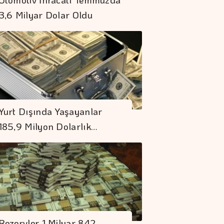
3,6 Milyar Dolar Oldu
Petrol Anlaşma
Umutlarına Rağmen
Yurt Dışında Yaşayanlar
Hafif De Olsa Arttı
185,9 Milyon Dolarlık…
KKM Bakiyesinde
Düşüş Devam Ediyor
Borç Kıskacı
Derinleşiyor
Rezervler 1 Milyar 842