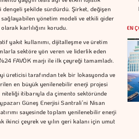
ni dengeli şekilde sürdürdü. Şirket, değişen
sağlayabilen yönetim modeli ve etkili gider
olarak karlılığını korudu.
EN Ç
natif yakıt kullanımı, dijitalleşme ve üretim
mlarla sektöre yön veren ve liderlik eden
 %24 FAVÖK marjı ile ilk çeyreği tamamladı.
i üreticisi tarafından tek bir lokasyonda ve
ilen en büyük yenilenebilir enerji projesi
e niteliği itibarıyla da çimento sektöründe
azarı Güneş Enerjisi Santrali’ni Nisan
atırımı sayesinde toplam yenilenebilir enerji
 ikinci çeyrek ve yılın geri kalanı için umut