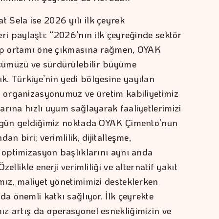
Sela ise 2026 yılı ilk çeyrek
ri paylaştı: “2026’nın ilk çeyreğinde sektör
lep ortamı öne çıkmasına rağmen, OYAK
cümüzü ve sürdürülebilir büyüme
. Türkiye’nin yedi bölgesine yayılan
a organizasyonumuz ve üretim kabiliyetimiz
arına hızlı uyum sağlayarak faaliyetlerimizi
Bugün geldiğimiz noktada OYAK Çimento’nun
an biri; verimlilik, dijitalleşme,
l optimizasyon başlıklarını aynı anda
ellikle enerji verimliliği ve alternatif yakıt
mız, maliyet yönetimimizi desteklerken
da önemli katkı sağlıyor. İlk çeyrekte
z artış da operasyonel esnekliğimizin ve