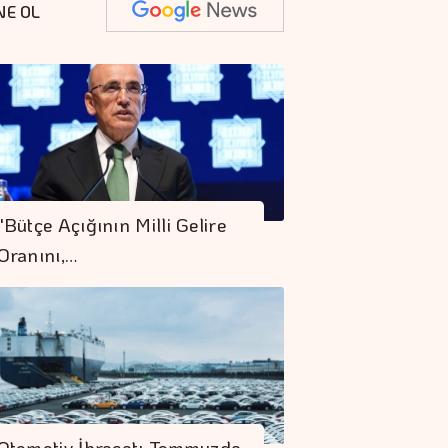
NE OL
"Bütçe Açığının Milli Gelire
Oranını,…
Otomotiv İhracatı Temmuzda