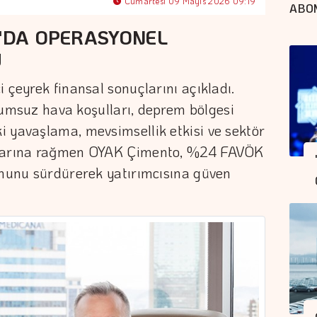
Cumartesi 09 Mayıs 2026 09:19
ABO
6'DA OPERASYONEL
U
 çeyrek finansal sonuçlarını açıkladı.
 olumsuz hava koşulları, deprem bölgesi
 yavaşlama, mevsimsellik etkisi ve sektör
kılarına rağmen OYAK Çimento, %24 FAVÖK
umunu sürdürerek yatırımcısına güven