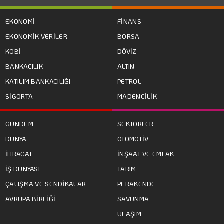
EKONOMİ
FİNANS
EKONOMİK VERİLER
BORSA
KOBİ
DÖVİZ
BANKACILIK
ALTIN
KATILIM BANKACILIĞI
PETROL
SİGORTA
MADENCİLİK
GÜNDEM
SEKTÖRLER
DÜNYA
OTOMOTİV
İHRACAT
İNŞAAT VE EMLAK
İŞ DÜNYASI
TARIM
ÇALIŞMA VE SENDİKALAR
PERAKENDE
AVRUPA BİRLİĞİ
SAVUNMA
ULAŞIM