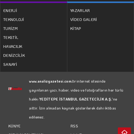
ENERJİ
YAZARLAR
TEKNOLOJİ
VİDEO GALERİ
TURİZM
KİTAP
TEKSTİL
HAVACILIK
DENİZCİLİK
SANAYİ
www.analizgazetesi.com.tr
internet sitesinde
yayınlanan yazı, haber, video ve fotoğrafların her türlü
hakkı
YEDİTEPE İSTANBUL GAZETECİLİK A.Ş.
'ne
aittir. İzin almadan kaynak gösterilerek dahi iktibas
edilemez.
RSS
KÜNYE