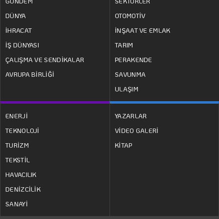
GÜNDEM
SEKTÖRLER
DÜNYA
OTOMOTİV
İHRACAT
İNŞAAT VE EMLAK
İŞ DÜNYASI
TARIM
ÇALIŞMA VE SENDİKALAR
PERAKENDE
AVRUPA BİRLİĞİ
SAVUNMA
ULAŞIM
ENERJİ
YAZARLAR
TEKNOLOJİ
VİDEO GALERİ
TURİZM
KİTAP
TEKSTİL
HAVACILIK
DENİZCİLİK
SANAYİ