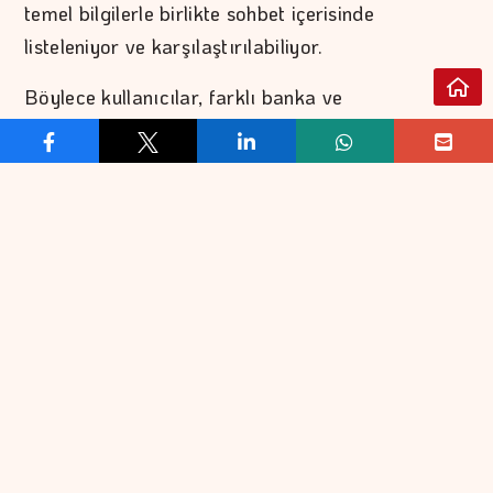
temel bilgilerle birlikte sohbet içerisinde
listeleniyor ve karşılaştırılabiliyor.
Böylece kullanıcılar, farklı banka ve
platformlarda ayrı ayrı araştırma yapmadan
ihtiyaçlarına yönelik kredi seçeneklerine daha hızlı
ve anlaşılır biçimde ulaşabiliyor. Kendileri için en
avantajlı teklif üzerinden HangiKredi’ye
yönlenerek başvuru sürecine devam edebiliyor.
İlk aşamada ihtiyaç kredisi teklifleri sunuluyor
HangiKredi’nin ChatGPT uygulaması, ilk aşamada
ihtiyaç kredisi ve yeni müşterilere özel fırsatlar
kategorilerinde hizmet veriyor. Uygulama, klasik
arama ve karşılaştırma deneyimini daha doğal,