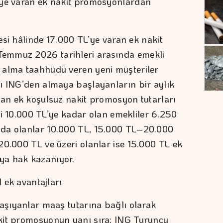
’ye varan ek nakit promosyonlardan
mesi hâlinde 17.000 TL’ye varan ek nakit
emmuz 2026 tarihleri arasında emekli
 alma taahhüdü veren yeni müşteriler
ı ING’den almaya başlayanların bir aylık
lan ek koşulsuz nakit promosyon tutarları
iri 10.000 TL’ye kadar olan emekliler 6.250
nda olanlar 10.000 TL, 15.000 TL–20.000
20.000 TL ve üzeri olanlar ise 15.000 TL ek
ya hak kazanıyor.
l ek avantajları
taşıyanlar maaş tutarına bağlı olarak
kit promosyonun yanı sıra; ING Turuncu