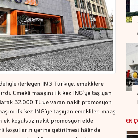
defiyle ilerleyen ING Türkiye, emeklilere
rdı. Emekli maaşını ilk kez ING’ye taşıyan
 olarak 32.000 TL’ye varan nakit promosyon
şını ilk kez ING’ye taşıyan emekliler, maaş
an ek koşulsuz nakit promosyon elde
EN Ç
rli koşulların yerine getirilmesi hâlinde