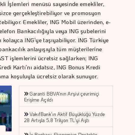
li İşlemleri menüsü sayesinde emekliler,
izce gerçekleştirebiliyor ve promosyon
etebiliyor. Emekliler, ING Mobil üzerinden, e-
Telefon Bankacılığıyla veya ING şubelerini
ı kolayca ING’ye taşıyabiliyor. ING Türkiye
bankacılık anlayışıyla tüm müşterilerine
ST işlemlerini ücretsiz sağlarken; ING
Kredi Kartı’nı aidatsız, ING Bonus Kredi
ama koşuluyla ücretsiz olarak sunuyor.
Garanti BBVA'nın Arşivi çevrimiçi
Erişime Açıldı
VakıfBank'ın Aktif Büyüklüğü Yüzde
28 Artışla 5,8 Trilyon TL'yi Aştı
İş Bankası, Ekonomiye Destekte