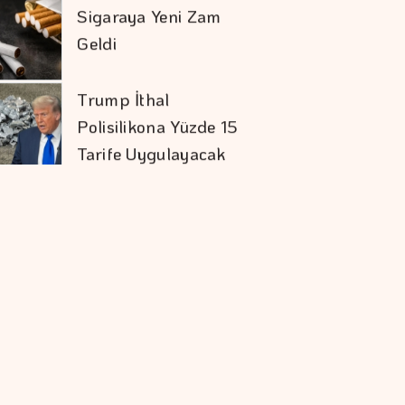
Sigaraya Yeni Zam
Geldi
Trump İthal
Polisilikona Yüzde 15
Tarife Uygulayacak
Karadağ'ı Vizesiz
Görmek İsteyenlere
Avantajlı Tur
Seçenekleri
Mevduat Faizi Son 4
Ayın En Düşük
Seviyesinde
Ekonomide Reçete
Aynı Sonuç Farklı