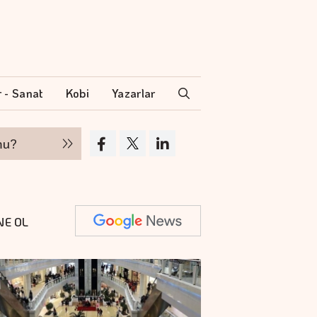
r - Sanat
Kobi
Yazarlar
Hakan Aran İş Bankası Genel Müdürlüğü'nden
NE OL