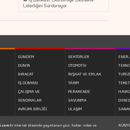
Liderliğini Sürdürüyor
GÜNDEM
SEKTÖRLER
ENERJ
DÜNYA
OTOMOTİV
TEKNO
İHRACAT
İNŞAAT VE EMLAK
TURİ
İŞ DÜNYASI
TARIM
TEKST
ÇALIŞMA VE
PERAKENDE
HAVAC
SENDİKALAR
SAVUNMA
DENİZ
AVRUPA BİRLİĞİ
ULAŞIM
SANAY
i.com.tr
internet sitesinde yayınlanan yazı, haber, video ve
KÜNY