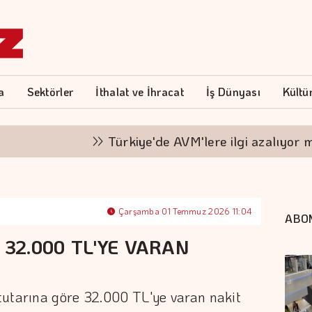
a
Sektörler
İthalat ve İhracat
İş Dünyası
Kültü
Türkiye'de AVM'lere ilgi azalıyor mu?
Çarşamba 01 Temmuz 2026 11:04
ABO
 32.000 TL'YE VARAN
I
tutarına göre 32.000 TL'ye varan nakit