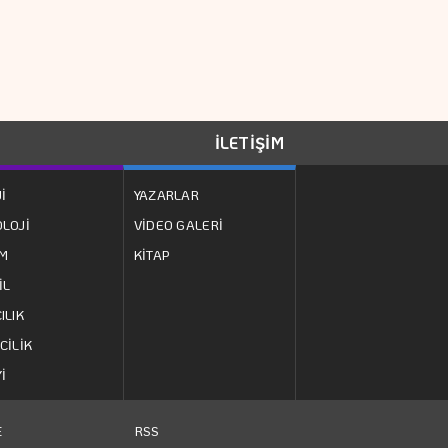
Yeniden İhraç Ve 1
Doğrudan Satış
Gerçekleştirecek
Daniel Klein İhracat
Atağına Kalktı
İLETİŞİM
Almanya'nın İhracatı
İ
YAZARLAR
Ve Sanayi üretimi
LOJİ
VİDEO GALERİ
Beklentilerin
ZM
KİTAP
üzerinde Arttı
Avrupa Gaz
İL
Piyasasında
ILIK
Depolama Açığı Risk
CİLİK
Yaratıyor
İ
S. Arabistan,
Pakistan Ve
RSS
E
Türkiye'den