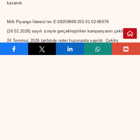
kazandı.
Milli Piyango İdaresi’nin E-58259698-255.01.02-86579
(26.02.2026) sayılı izniyle gerçekleştirilen kampanyanın çekilişi,
24 Temmuz 2026 tarihinde noter huzurunda yapıldı. Çekiliş
sonucunda otomobil ikramiyesini kazanan talihli belirlenirken,
2026 model Peugeot 2008 1.2 Hybrid, düzenlenen teslim töreniyle
yeni sahibine teslim edildi.
Güvenin Kazandırdığı Marka
İkinci el araç pazarında doğru, tarafsız ve şeffaf ekspertiz
hizmetinin önemine dikkat çeken Prime Computest yetkilileri,
kampanyanın yalnızca bir ödül organizasyonu olmadığını; aynı
zamanda müşterilerine duydukları teşekkür ve markaya gösterilen