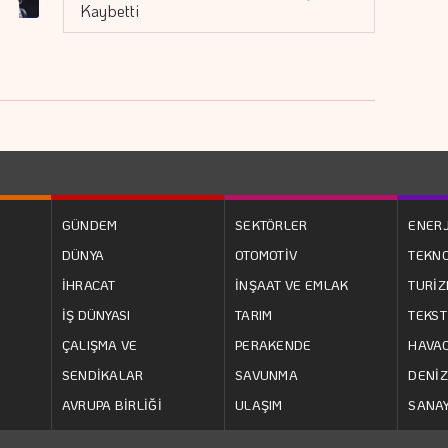
Kaybetti
e
GÜNDEM
SEKTÖRLER
ENERJ
DÜNYA
OTOMOTİV
TEKNO
İHRACAT
İNŞAAT VE EMLAK
TURİ
İŞ DÜNYASI
TARIM
TEKST
ÇALIŞMA VE
PERAKENDE
HAVAC
SENDİKALAR
SAVUNMA
DENİZ
AVRUPA BİRLİĞİ
ULAŞIM
SANAY