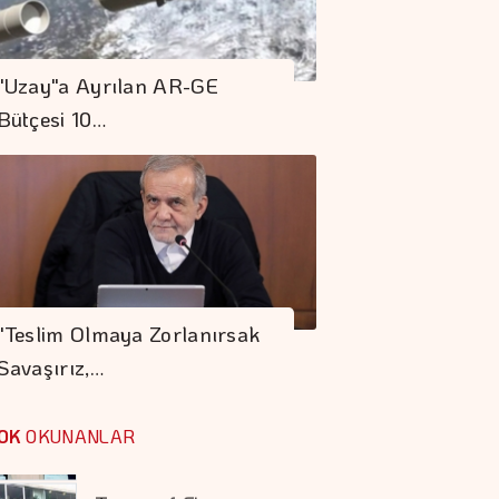
ABD'nin Petrol
Sondaj Kulesi Sayısı
"Uzay"a Ayrılan AR-GE
3 Arttı
Bütçesi 10…
"Teslim Olmaya
Zorlanırsak
Savaşırız, Boyun
Eğmeyiz"
S. Arabistan,
Pakistan Ve
"Teslim Olmaya Zorlanırsak
Türkiye'den
Savaşırız,…
Savunma Anlaşması
Tasarruf Finansman
şirketlerine Yeni
OK
OKUNANLAR
Düzenleme
Kocaer Çelik Bilanço