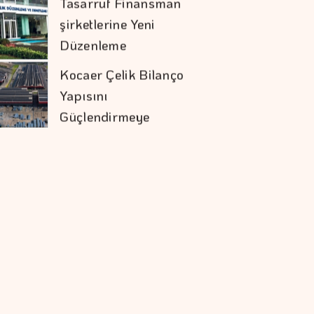
Yapısını
Güçlendirmeye
Devam Etti
Daniel Klein İhracat
Atağına Kalktı
Türk Öğrenci, Eşsiz
Keşif Gezisinde
Türkiye'yi Temsil
Edecek
Hakan Aran İş
Bankası Genel
Müdürlüğü'nden
Ayrılıyor
Mobilya İhracatında
Avrupa İvmesi