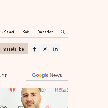
r - Sanat
Kobi
Yazarlar
isi başladı
Çiftçilerin internet kullanımı 10 y
NE OL