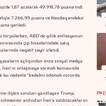
üzde 1,87 azalarak 49.918,78 puana indi.
alışla 7.266,99 puana ve Nasdaq endeksi
ana geriledi.
ını törpülerken, ABD'de yıllık enflasyonun
 sonrasında çip hisselerindeki satış
larında negatif seyir izlendi.
asaların açılışından önce sosyal medya
, İran'ın anlaşmaya varmak konusunda
ve bu nedenle "bedelini ödemek zorunda
e ilişkin soruları yanıtlayan Trump,
EN Ç
ürülmesinin ardından İran'a saldıracaklarını