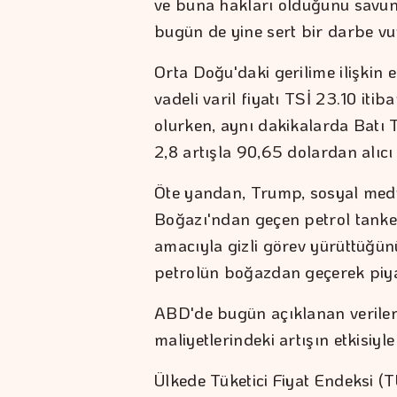
ve buna hakları olduğunu savuna
bugün de yine sert bir darbe vur
Orta Doğu'daki gerilime ilişkin 
vadeli varil fiyatı TSİ 23.10 iti
olurken, aynı dakikalarda Batı 
2,8 artışla 90,65 dolardan alıcı
Öte yandan, Trump, sosyal me
Boğazı'ndan geçen petrol tanker
amacıyla gizli görev yürüttüğünü
petrolün boğazdan geçerek piyas
ABD'de bugün açıklanan veriler i
maliyetlerindeki artışın etkisiy
Ülkede Tüketici Fiyat Endeksi (T