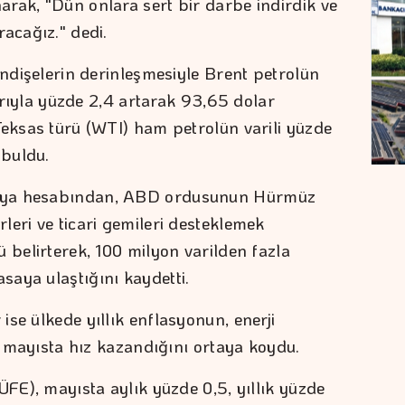
rak, "Dün onlara sert bir darbe indirdik ve
acağız." dedi.
endişelerin derinleşmesiyle Brent petrolün
barıyla yüzde 2,4 artarak 93,65 dolar
Teksas türü (WTI) ham petrolün varili yüzde
 buldu.
dya hesabından, ABD ordusunun Hürmüz
leri ve ticari gemileri desteklemek
 belirterek, 100 milyon varilden fazla
aya ulaştığını kaydetti.
se ülkede yıllık enflasyonun, enerji
le mayısta hız kazandığını ortaya koydu.
ÜFE), mayısta aylık yüzde 0,5, yıllık yüzde