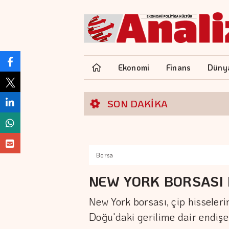
Ekonomi
Finans
Düny
SON DAKİKA
Borsa
NEW YORK BORSASI
New York borsası, çip hisseler
Doğu'daki gerilime dair endiş