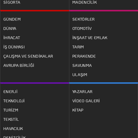
SİGORTA
MADENCİLİK
GÜNDEM
SEKTÖRLER
DÜNYA
OTOMOTİV
İHRACAT
İNŞAAT VE EMLAK
İŞ DÜNYASI
TARIM
ÇALIŞMA VE SENDİKALAR
PERAKENDE
AVRUPA BİRLİĞİ
SAVUNMA
ULAŞIM
ENERJİ
YAZARLAR
TEKNOLOJİ
VİDEO GALERİ
TURİZM
KİTAP
TEKSTİL
HAVACILIK
DENİZCİLİK