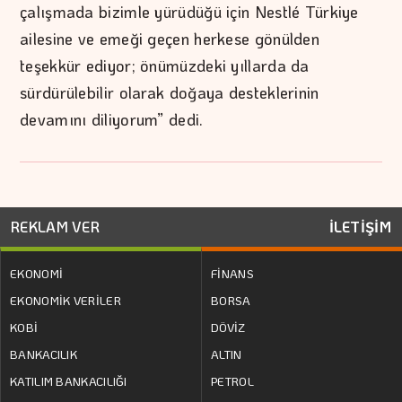
çalışmada bizimle yürüdüğü için Nestlé Türkiye
ailesine ve emeği geçen herkese gönülden
teşekkür ediyor; önümüzdeki yıllarda da
sürdürülebilir olarak doğaya desteklerinin
devamını diliyorum” dedi.
REKLAM VER
İLETİŞİM
EKONOMİ
FİNANS
EKONOMİK VERİLER
BORSA
KOBİ
DÖVİZ
BANKACILIK
ALTIN
KATILIM BANKACILIĞI
PETROL