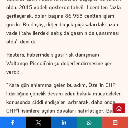
oldu. 2045 vadeli gösterge tahvil, 1 cent’ten fazla
gerileyerek, dolar başına 86,953 centten işlem
gördü. Bu düşüş, diğer büyük piyasalardaki uzun
vadeli tahvillerdeki satış dalgasının da yansıması
oldu’’ denildi.
Reuters, haberinde siyasi risk danışmanı
Wolfango Piccoli’nin şu değerlendirmesine yer
verdi:
“Kara gün anlamına gelen bu adım, Özel’in CHP
liderliğine yönelik devam eden hukuki mücadeleler
konusunda ciddi endişeleri artırarak, daha önce
CHP’li isimlere açılan davaları hatırlatıyor. Bu
adımlar Erdoğan’ın ana muhalefet partisini
işlevsiz hale getirme ve muhalefeti zayıflatma