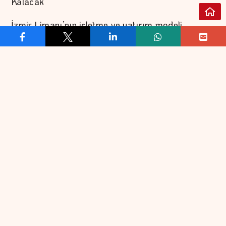
Kalacak
İzmir Limanı’nın işletme ve yatırım modeli
çerçevesinde limanın mülkiyeti Türkiye Varlık
Fonu bünyesinde kalmaya devam edecek ve
herhangi bir imtiyaz devri söz konusu olmayacak.
Yük ve yolcu limanı olmak üzere iki ana bölümden
oluşan İzmir Limanı’nda, her iki bölümün
ihtiyaçlarına uygun işletme ve yatırım modelleri
uygulanacak.
Yük limanının işletme faaliyetleri, alanında
uluslararası tecrübeye sahip Alport tarafından
yürütülecek. Modernizasyon yatırımları kademeli
olarak hayata geçirilirken yük limanı,
operasyonlarında herhangi bir kesinti