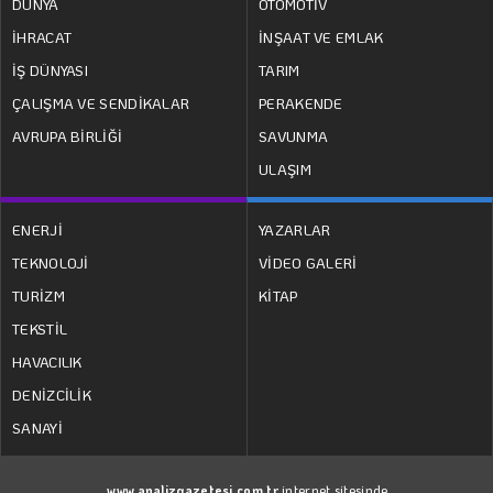
DÜNYA
OTOMOTİV
İHRACAT
İNŞAAT VE EMLAK
İŞ DÜNYASI
TARIM
ÇALIŞMA VE SENDİKALAR
PERAKENDE
AVRUPA BİRLİĞİ
SAVUNMA
ULAŞIM
ENERJİ
YAZARLAR
TEKNOLOJİ
VİDEO GALERİ
TURİZM
KİTAP
TEKSTİL
HAVACILIK
DENİZCİLİK
SANAYİ
www.analizgazetesi.com.tr
internet sitesinde