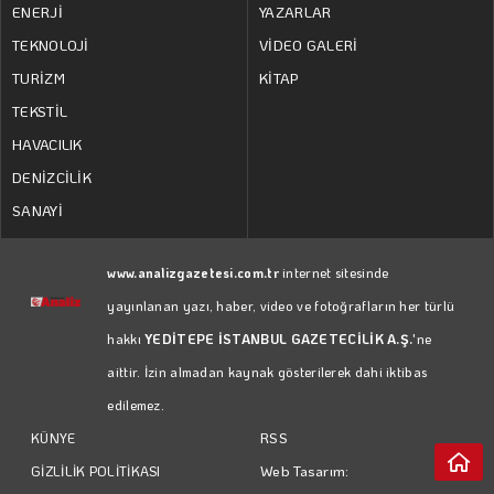
ENERJİ
YAZARLAR
TEKNOLOJİ
VİDEO GALERİ
TURİZM
KİTAP
TEKSTİL
HAVACILIK
DENİZCİLİK
SANAYİ
www.analizgazetesi.com.tr
internet sitesinde
yayınlanan yazı, haber, video ve fotoğrafların her türlü
hakkı
YEDİTEPE İSTANBUL GAZETECİLİK A.Ş.
'ne
aittir. İzin almadan kaynak gösterilerek dahi iktibas
edilemez.
RSS
KÜNYE
Web Tasarım:
GİZLİLİK POLİTİKASI