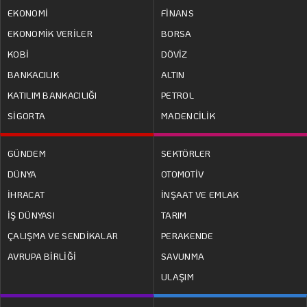
EKONOMİ
FİNANS
EKONOMİK VERİLER
BORSA
KOBİ
DÖVİZ
BANKACILIK
ALTIN
KATILIM BANKACILIĞI
PETROL
SİGORTA
MADENCİLİK
GÜNDEM
SEKTÖRLER
DÜNYA
OTOMOTİV
İHRACAT
İNŞAAT VE EMLAK
İŞ DÜNYASI
TARIM
ÇALIŞMA VE SENDİKALAR
PERAKENDE
AVRUPA BİRLİĞİ
SAVUNMA
ULAŞIM