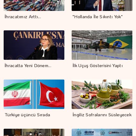
İhracatımız Arttı...
"Hollanda İle Sıkıntı Yok"
İhracatta Yeni Dönem...
İlk Uçuş Gösterisini Yaptı
Türkiye üçüncü Sırada
İngiliz Sofralarını Süsleyecek