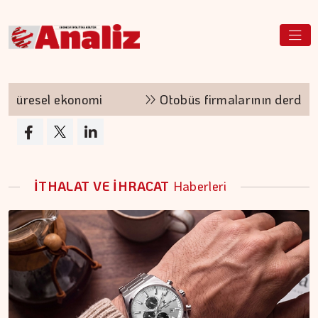
üresel ekonomi
Otobüs firmalarının derdi su değ
İTHALAT VE İHRACAT
Haberleri