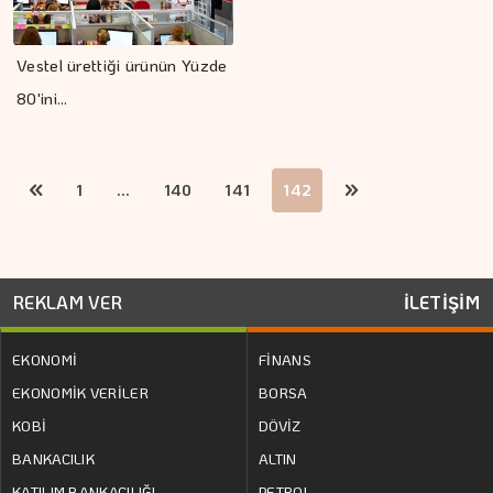
Vestel ürettiği ürünün Yüzde
80'ini…
1
...
140
141
142
REKLAM VER
İLETİŞİM
EKONOMİ
FİNANS
EKONOMİK VERİLER
BORSA
KOBİ
DÖVİZ
BANKACILIK
ALTIN
KATILIM BANKACILIĞI
PETROL