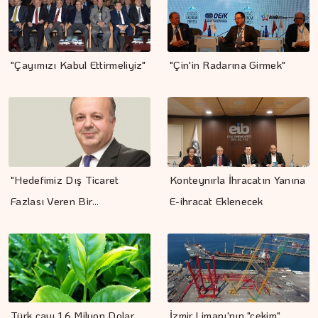
"Çayımızı Kabul Ettirmeliyiz"
"Çin'in Radarına Girmek"
"Hedefimiz Dış Ticaret
Konteynırla İhracatın Yanına
Fazlası Veren Bir…
E-ihracat Eklenecek
Türk çayı 1,6 Milyon Dolar
İzmir Limanı'nın "çekim"