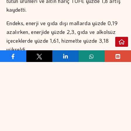
tütün ürünleri ve altın hariç TÜFE yüzde 1,8 artış
kaydetti.
Endeks, enerji ve gıda dışı mallarda yüzde 0,19
azalırken, enerjide yüzde 2,3, gıda ve alkolsüz
içeceklerde yüzde 1,61, hizmette yüzde 3,18
yükseldi.
Mevsim etkilerinden arındırılmış özel kapsamlı
TÜFE göstergelerinin temmuzda aylık bazda
değişimi (yüzde) şöyle:
Kapsam
Aylık
Genel TÜFE
1,93
İşlenmemiş gıda ürünleri, enerji, alkollü
1,66
içkiler ve tütün ile altın hariç TÜFE