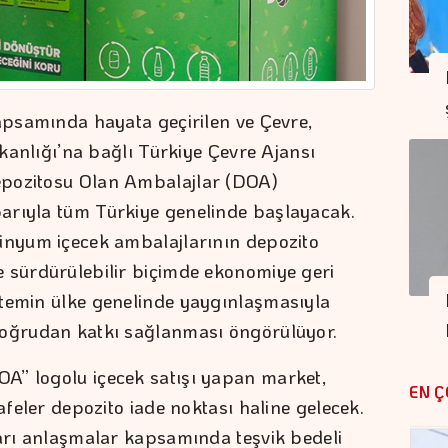
kapsamında hayata geçirilen ve Çevre,
akanlığı’na bağlı Türkiye Çevre Ajansı
epozitosu Olan Ambalajlar (DOA)
arıyla tüm Türkiye genelinde başlayacak.
minyum içecek ambalajlarının depozito
 sürdürülebilir biçimde ekonomiye geri
stemin ülke genelinde yaygınlaşmasıyla
doğrudan katkı sağlanması öngörülüyor.
A” logolu içecek satışı yapan market,
EN Ç
afeler depozito iade noktası haline gelecek.
ları anlaşmalar kapsamında teşvik bedeli