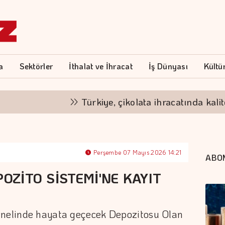
a
Sektörler
İthalat ve İhracat
İş Dünyası
Kültü
Türkiye, çikolata ihracatında kalite ve h
Perşembe 07 Mayıs 2026 14:21
ABO
POZİTO SİSTEMİ'NE KAYIT
enelinde hayata geçecek Depozitosu Olan