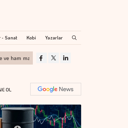
r - Sanat
Kobi
Yazarlar
am madde avantajıyla öne çıkıyor
Emtia piyasa
NE OL