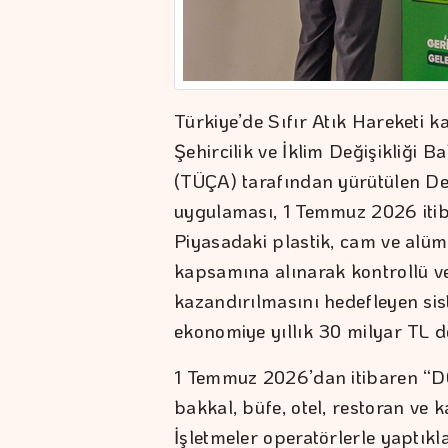
Türkiye’de Sıfır Atık Hareketi 
Şehircilik ve İklim Değişikliği B
(TÜÇA) tarafından yürütülen D
uygulaması, 1 Temmuz 2026 itib
Piyasadaki plastik, cam ve alü
kapsamına alınarak kontrollü ve
kazandırılmasını hedefleyen si
ekonomiye yıllık 30 milyar TL 
1 Temmuz 2026’dan itibaren “DO
bakkal, büfe, otel, restoran ve k
İşletmeler operatörlerle yaptık