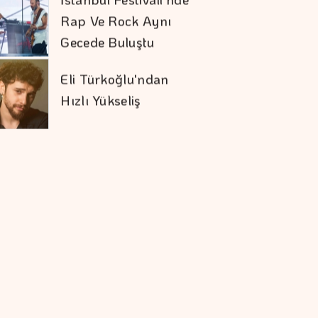
Rap Ve Rock Aynı
Gecede Buluştu
Eli Türkoğlu'ndan
Hızlı Yükseliş
Togg'un Servis Ağı
Hızla Büyüyor
Sivas RES'te Nordex
Dönemi
Elektrik Sektöründe
Sözlü Tarih Başlıyor