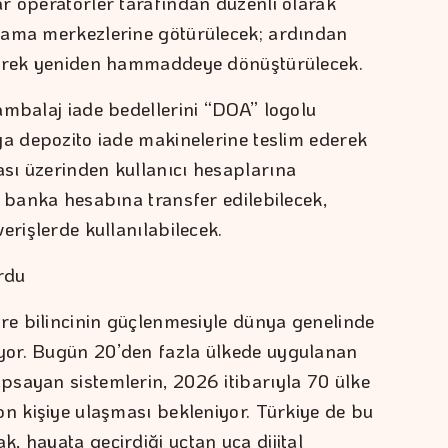
r operatörler tarafından düzenli olarak
lama merkezlerine götürülecek; ardından
enerek yeniden hammaddeye dönüştürülecek.
ambalaj iade bedellerini “DOA” logolu
ya depozito iade makinelerine teslim ederek
sı üzerinden kullanıcı hesaplarına
i banka hesabına transfer edilebilecek,
erişlerde kullanılabilecek.
rdu
vre bilincinin güçlenmesiyle dünya genelinde
yor. Bugün 20’den fazla ülkede uygulanan
sayan sistemlerin, 2026 itibarıyla 70 ülke
on kişiye ulaşması bekleniyor. Türkiye de bu
, hayata geçirdiği uçtan uca dijital