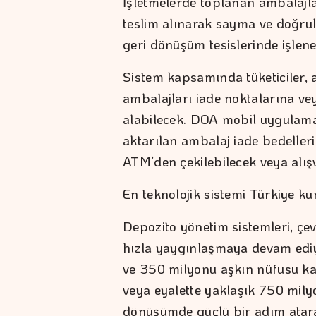
İşletmelerde toplanan ambalajla
teslim alınarak sayma ve doğru
geri dönüşüm tesislerinde işl
Sistem kapsamında tüketiciler, 
ambalajları iade noktalarına ve
alabilecek. DOA mobil uygulama
aktarılan ambalaj iade bedeller
ATM’den çekilebilecek veya alışv
En teknolojik sistemi Türkiye ku
Depozito yönetim sistemleri, çe
hızla yaygınlaşmaya devam edi
ve 350 milyonu aşkın nüfusu kap
veya eyalette yaklaşık 750 mily
dönüşümde güçlü bir adım atarak