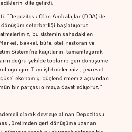
ediklerini dile getirdi.
tti: “Depozitosu Olan Ambalajlar (DOA) ile
i dönüşüm seferberliği başlatıyoruz.
letmelerimiz, bu sistemin sahadaki en
arket, bakkal, büfe, otel, restoran ve
netim Sistemi’ne kayıtlarını tamamlayarak
ların doğru şekilde toplanıp geri dönüşüme
rol oynuyor. Tüm işletmelerimizi, çevresel
ngüsel ekonomiyi güçlendirmemiz açısından
ün bir parçası olmaya davet ediyoruz.”
 kademeli olarak devreye alınan Depozitosu
ası, üretimden geri dönüşüme uzanan
diği, dünyaya örnek oluşturacak entegre bir