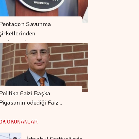
Denizde Ve Karada
Pentagon Savunma
Kesintisiz Güvence
şirketlerinden
Hızlanmalarını…
Bursa Ekonomisinde
Tarihi Dönüşüm
Hamlesi Resmen
Başladı
Fıat'ta Avantajlı
Satın Alma Dönemi
Politika Faizi Başka
Devam Ediyor
Piyasanın ödediği Faiz…
Prime Computest'ten
Güvene Değer
OK
OKUNANLAR
Kampanya
İstanbul Festivali'nde