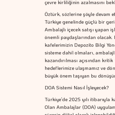
çevre kirliliğinin azalmasını bekl
Öztürk, sözlerine şöyle devam e
Türkiye genelinde güçlü bir ger
Ambalajlı içecek satışı yapan iş
önemli paydaşlarından olacak. M
kafelerimizin Depozito Bilgi Yö
sisteme dahil olmaları, ambalaj
kazandırılması açısından kritik 
hedeflerimize ulaşmamız ve dö
büyük önem taşıyan bu dönüşüm
DOA Sistemi Nasıl İşleyecek?
Türkiye’de 2025 yılı itibarıyla
Olan Ambalajlar (DOA) uygulam
sürecin dijital olarak izlenebil