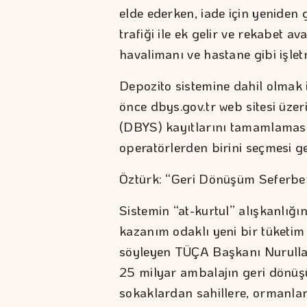
elde ederken, iade için yeniden
trafiği ile ek gelir ve rekabet a
havalimanı ve hastane gibi işlet
Depozito sistemine dahil olmak 
önce dbys.gov.tr web sitesi üze
(DBYS) kayıtlarını tamamlaması 
operatörlerden birini seçmesi ge
Öztürk: “Geri Dönüşüm Seferber
Sistemin “at-kurtul” alışkanlığı
kazanım odaklı yeni bir tüketim
söyleyen TÜÇA Başkanı Nurullah
25 milyar ambalajın geri dönüşüm
sokaklardan sahillere, ormanlar