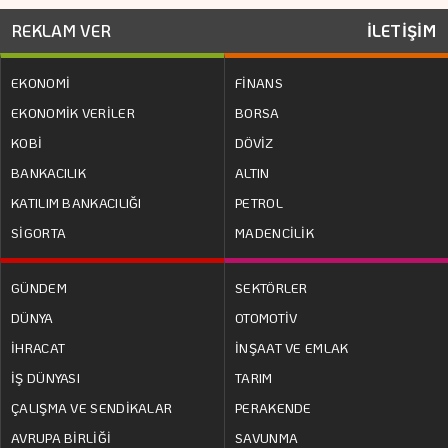
REKLAM VER
İLETİŞİM
EKONOMİ
FİNANS
EKONOMİK VERİLER
BORSA
KOBİ
DÖVİZ
BANKACILIK
ALTIN
KATILIM BANKACILIĞI
PETROL
SİGORTA
MADENCİLİK
GÜNDEM
SEKTÖRLER
DÜNYA
OTOMOTİV
İHRACAT
İNŞAAT VE EMLAK
İŞ DÜNYASI
TARIM
ÇALIŞMA VE SENDİKALAR
PERAKENDE
AVRUPA BİRLİĞİ
SAVUNMA