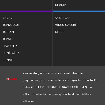
ULAŞIM
ENERJİ
YAZARLAR
TEKNOLOJİ
VİDEO GALERİ
TURİZM
KİTAP
TEKSTİL
HAVACILIK
DENİZCİLİK
SANAYİ
www.analizgazetesi.com.tr
internet sitesinde
yayınlanan yazı, haber, video ve fotoğrafların her türlü
hakkı
YEDİTEPE İSTANBUL GAZETECİLİK A.Ş.
'ne
aittir. İzin almadan kaynak gösterilerek dahi iktibas
edilemez.