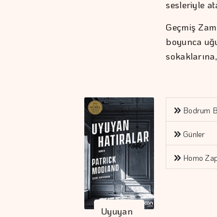
sesleriyle at
Geçmiş Zama
boyunca uğu
sokaklarına,
Bodrum B
Günler
Homo Zap
Uyuyan