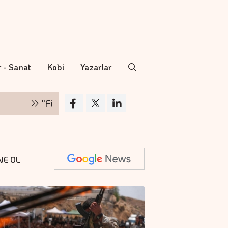
r - Sanat
Kobi
Yazarlar
"Finansman zinciri kırılırsa üretim zinciri de d
NE OL