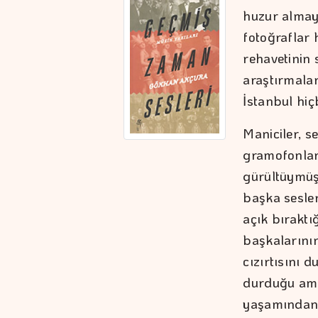
huzur almaya
fotoğraflar 
rehavetinin 
araştırmalar
İstanbul hiç
Maniciler, s
gramofonlar, 
gürültüymüş 
başka sesle
açık bıraktığ
başkalarının
cızırtısını
durduğu ama
yaşamından 