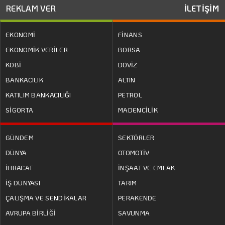
REKLAM VER
İLETİŞİM
EKONOMİ
FİNANS
EKONOMİK VERİLER
BORSA
KOBİ
DÖVİZ
BANKACILIK
ALTIN
KATILIM BANKACILIĞI
PETROL
SİGORTA
MADENCİLİK
GÜNDEM
SEKTÖRLER
DÜNYA
OTOMOTİV
İHRACAT
İNŞAAT VE EMLAK
İŞ DÜNYASI
TARIM
ÇALIŞMA VE SENDİKALAR
PERAKENDE
AVRUPA BİRLİĞİ
SAVUNMA