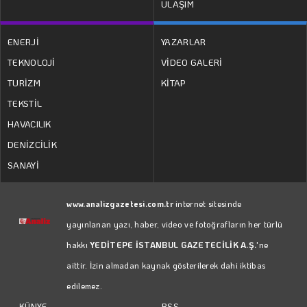
ULAŞIM
ENERJİ
YAZARLAR
TEKNOLOJİ
VİDEO GALERİ
TURİZM
KİTAP
TEKSTİL
HAVACILIK
DENİZCİLİK
SANAYİ
www.analizgazetesi.com.tr
internet sitesinde
yayınlanan yazı, haber, video ve fotoğrafların her türlü
hakkı
YEDİTEPE İSTANBUL GAZETECİLİK A.Ş.
'ne
aittir. İzin almadan kaynak gösterilerek dahi iktibas
edilemez.
RSS
KÜNYE