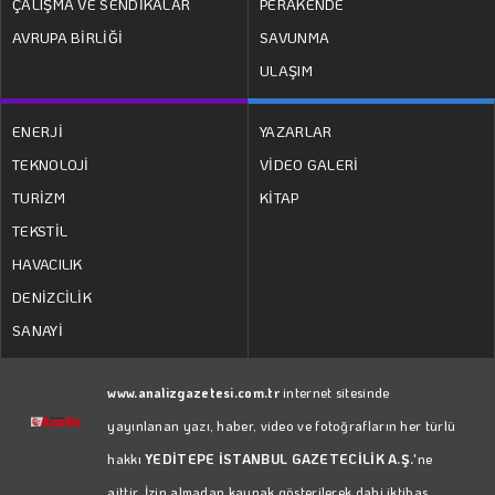
ÇALIŞMA VE SENDİKALAR
PERAKENDE
AVRUPA BİRLİĞİ
SAVUNMA
ULAŞIM
ENERJİ
YAZARLAR
TEKNOLOJİ
VİDEO GALERİ
TURİZM
KİTAP
TEKSTİL
HAVACILIK
DENİZCİLİK
SANAYİ
www.analizgazetesi.com.tr
internet sitesinde
yayınlanan yazı, haber, video ve fotoğrafların her türlü
hakkı
YEDİTEPE İSTANBUL GAZETECİLİK A.Ş.
'ne
aittir. İzin almadan kaynak gösterilerek dahi iktibas