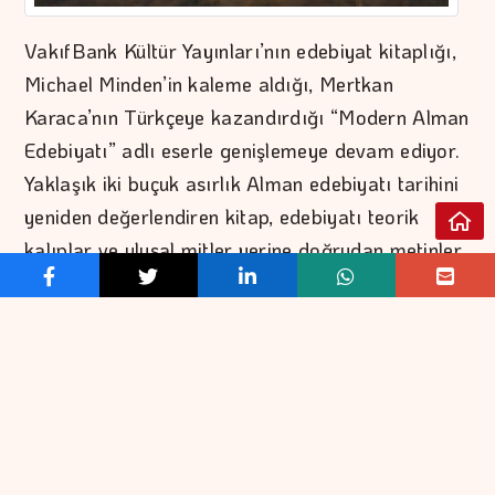
VakıfBank Kültür Yayınları’nın edebiyat kitaplığı,
Michael Minden’in kaleme aldığı, Mertkan
Karaca’nın Türkçeye kazandırdığı “Modern Alman
Edebiyatı” adlı eserle genişlemeye devam ediyor.
Yaklaşık iki buçuk asırlık Alman edebiyatı tarihini
yeniden değerlendiren kitap, edebiyatı teorik
kalıplar ve ulusal mitler yerine doğrudan metinler
üzerinden inceliyor. Lessing, Herder, Goethe ve
Schiller ile başlayan; Kleist, Hölderlin, Rilke, Trakl,
Kafka, Brecht ve Paul Celan’a uzanan geniş bir
edebiyat panoraması sunan eser, Alman
edebiyatının Avrupa modernitesiyle kurduğu
yaratıcı ve çoğu zaman çelişkili ilişkiyi ele alıyor.
Aydınlanma düşüncesinden romantizmin