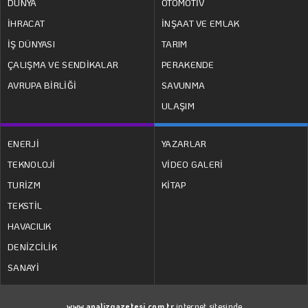
DÜNYA
OTOMOTİV
İHRACAT
İNŞAAT VE EMLAK
İŞ DÜNYASI
TARIM
ÇALIŞMA VE SENDİKALAR
PERAKENDE
AVRUPA BİRLİĞİ
SAVUNMA
ULAŞIM
ENERJİ
YAZARLAR
TEKNOLOJİ
VİDEO GALERİ
TURİZM
KİTAP
TEKSTİL
HAVACILIK
DENİZCİLİK
SANAYİ
www.analizgazetesi.com.tr
internet sitesinde