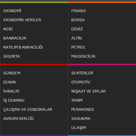
EKONOMİ
FİNANS
EKONOMİK VERİLER
BORSA
KOBİ
DÖVİZ
BANKACILIK
ALTIN
KATILIM BANKACILIĞI
PETROL
SİGORTA
MADENCİLİK
GÜNDEM
SEKTÖRLER
DÜNYA
OTOMOTİV
İHRACAT
İNŞAAT VE EMLAK
İŞ DÜNYASI
TARIM
ÇALIŞMA VE SENDİKALAR
PERAKENDE
AVRUPA BİRLİĞİ
SAVUNMA
ULAŞIM