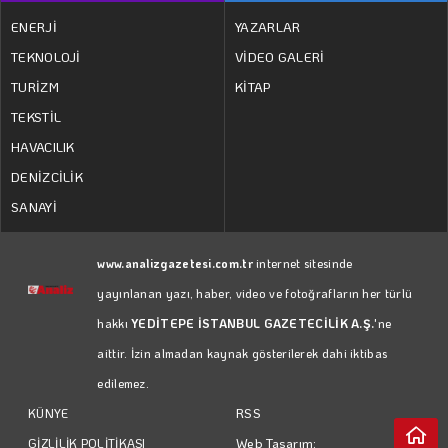
ENERJİ
YAZARLAR
TEKNOLOJİ
VİDEO GALERİ
TURİZM
KİTAP
TEKSTİL
HAVACILIK
DENİZCİLİK
SANAYİ
www.analizgazetesi.com.tr
internet sitesinde
yayınlanan yazı, haber, video ve fotoğrafların her türlü
hakkı
YEDİTEPE İSTANBUL GAZETECİLİK A.Ş.
'ne
aittir. İzin almadan kaynak gösterilerek dahi iktibas
edilemez.
RSS
KÜNYE
Web Tasarım:
GİZLİLİK POLİTİKASI