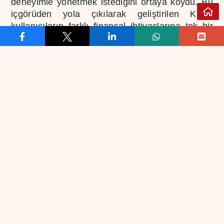
deneyimle yönetmek istediğini ortaya koydu. Bu
içgörüden yola çıkılarak geliştirilen Kur+,
kullanıcıların farklı finansal ihtiyaçlarına tek bir
noktadan ulaşabileceği ve zamanla yeni
servislerle zenginleşecek bir finansal merkez
olarak tasarlandı. Türkiye’nin güvenilir kripto
borsalarından CoinTR, bu yapı ile kullanıcı
ihtiyaçlarını daha iyi anlayan ve bu ihtiyaçlara
göre şekillenen daha akıllı bir deneyim sunmayı
hedefliyor.
CoinTR Ürün ve Operasyon Direktörü Büşra
Özsipahi yaptığı açıklamada: “Geleneksel
yatırım araçları ile kripto varlık ekosistemi birbiri
ile iç içe geçmiş durumda. Kullanıcı yatırımlarını
yönetirken kendisi için en uygun ve avantajlı
araca yatırım yapmak istiyor. Bunu yaparken de
fiyat kontrolünü hala geleneksel yöntemlerle
döviz büroları üzerinden yapıyor. Kur+ ile