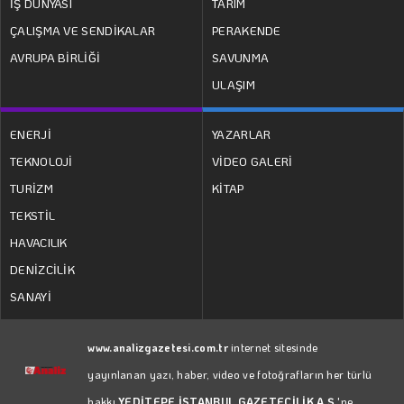
İŞ DÜNYASI
TARIM
ÇALIŞMA VE SENDİKALAR
PERAKENDE
AVRUPA BİRLİĞİ
SAVUNMA
ULAŞIM
ENERJİ
YAZARLAR
TEKNOLOJİ
VİDEO GALERİ
TURİZM
KİTAP
TEKSTİL
HAVACILIK
DENİZCİLİK
SANAYİ
www.analizgazetesi.com.tr
internet sitesinde
yayınlanan yazı, haber, video ve fotoğrafların her türlü
hakkı
YEDİTEPE İSTANBUL GAZETECİLİK A.Ş.
'ne