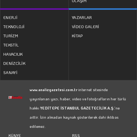
ULAŞIM
ENERJİ
YAZARLAR
TEKNOLOJİ
VİDEO GALERİ
TURİZM
KİTAP
TEKSTİL
HAVACILIK
DENİZCİLİK
SANAYİ
www.analizgazetesi.com.tr
internet sitesinde
yayınlanan yazı, haber, video ve fotoğrafların her türlü
hakkı
YEDİTEPE İSTANBUL GAZETECİLİK A.Ş.
'ne
aittir. İzin almadan kaynak gösterilerek dahi iktibas
edilemez.
RSS
KÜNYE