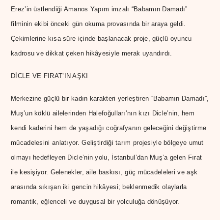
Erez’in üstlendiği Amanos Yapım imzalı “Babamın Damadı”
filminin ekibi önceki gün okuma provasında bir araya geldi.
Çekimlerine kısa süre içinde başlanacak proje, güçlü oyuncu
kadrosu ve dikkat çeken hikâyesiyle merak uyandırdı.
DİCLE VE FIRAT’IN AŞKI
Merkezine güçlü bir kadın karakteri yerleştiren “Babamın Damadı”,
Muş’un köklü ailelerinden Halefoğulları’nın kızı Dicle’nin, hem
kendi kaderini hem de yaşadığı coğrafyanın geleceğini değiştirme
mücadelesini anlatıyor. Geliştirdiği tarım projesiyle bölgeye umut
olmayı hedefleyen Dicle’nin yolu, İstanbul’dan Muş’a gelen Fırat
ile kesişiyor. Gelenekler, aile baskısı, güç mücadeleleri ve aşk
arasında sıkışan iki gencin hikâyesi; beklenmedik olaylarla
romantik, eğlenceli ve duygusal bir yolculuğa dönüşüyor.