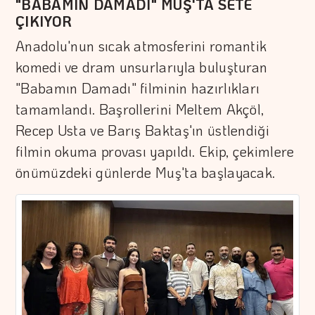
"BABAMIN DAMADI" MUŞ'TA SETE
ÇIKIYOR
Anadolu'nun sıcak atmosferini romantik
komedi ve dram unsurlarıyla buluşturan
"Babamın Damadı" filminin hazırlıkları
tamamlandı. Başrollerini Meltem Akçöl,
Recep Usta ve Barış Baktaş'ın üstlendiği
filmin okuma provası yapıldı. Ekip, çekimlere
önümüzdeki günlerde Muş'ta başlayacak.