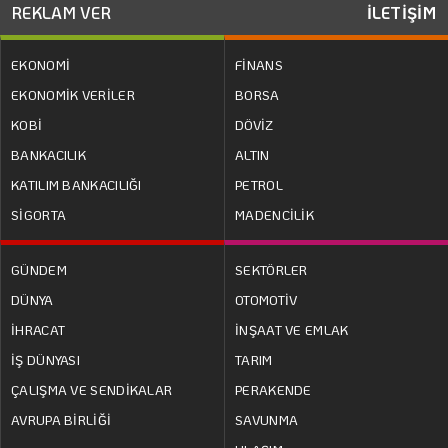
REKLAM VER
İLETİŞİM
EKONOMİ
FİNANS
EKONOMİK VERİLER
BORSA
KOBİ
DÖVİZ
BANKACILIK
ALTIN
KATILIM BANKACILIĞI
PETROL
SİGORTA
MADENCİLİK
GÜNDEM
SEKTÖRLER
DÜNYA
OTOMOTİV
İHRACAT
İNŞAAT VE EMLAK
İŞ DÜNYASI
TARIM
ÇALIŞMA VE SENDİKALAR
PERAKENDE
AVRUPA BİRLİĞİ
SAVUNMA