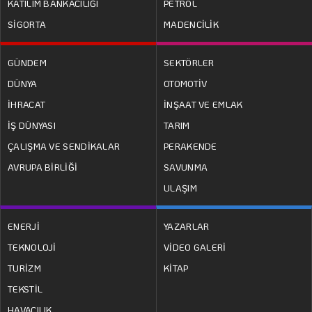
KATILIM BANKACILIĞI
PETROL
SİGORTA
MADENCİLİK
GÜNDEM
SEKTÖRLER
DÜNYA
OTOMOTİV
İHRACAT
İNŞAAT VE EMLAK
İŞ DÜNYASI
TARIM
ÇALIŞMA VE SENDİKALAR
PERAKENDE
AVRUPA BİRLİĞİ
SAVUNMA
ULAŞIM
ENERJİ
YAZARLAR
TEKNOLOJİ
VİDEO GALERİ
TURİZM
KİTAP
TEKSTİL
HAVACILIK